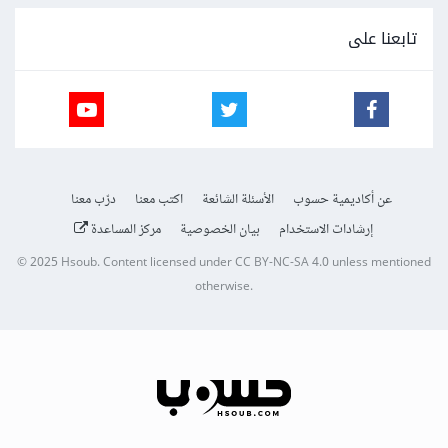
تابعنا على
عن أكاديمية حسوب
الأسئلة الشائعة
اكتب معنا
درّب معنا
إرشادات الاستخدام
بيان الخصوصية
مركز المساعدة
© 2025
Hsoub
.
Content licensed under
CC BY-NC-SA 4.0
unless mentioned
otherwise.