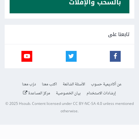
تابعنا على
عن أكاديمية حسوب
الأسئلة الشائعة
اكتب معنا
درّب معنا
إرشادات الاستخدام
بيان الخصوصية
مركز المساعدة
© 2025
Hsoub
.
Content licensed under
CC BY-NC-SA 4.0
unless mentioned
otherwise.