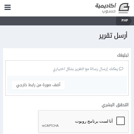
PHP
أرسل تقرير
تبليغك
يمكنك إرسال رسالة مع التقرير بشكل اختياري
أضف صورة من رابط خارجي
التحقق البشري