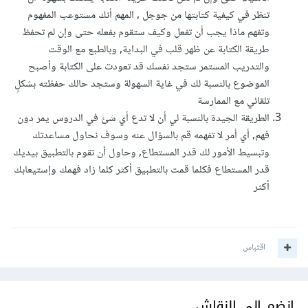
تنظر في كيفية كتابتها من جوجل , المهم أنك مستوعب المفهوم
وتفهم ماذا يجب أن تفعل وكيف ستقوم بفعله حتى وإن لم تحفظ
طريقة الكتابة عن ظهر قلب في البداية, وبالطبع مع الوقت
والتدريب المستمر ستجد نفسك قد تعودت على الكتابة وأصبح
الموضوع بالنسبة لك في غاية السهولة وستجد حالك حفظته بشكلٍ
تلقائي مع الممارسة
الطريقة الجيدة بالنسبة لي أن لا تدع أي شئ في الدروس يمر دون
فهم, أي أمر لا تفهمه قم بالسؤال عنه وسوف نحاول مساعدتك
وتبسيط الأمور لك قدر المستطاع, وحاول أن تقوم بالتطبيق بيديك
قدر المستطاع فكلما قمت بالتطبيق أكثر كلما زاد فهمك وإستيعابك
أكثر
اقتباس
انضم إلى النقاش