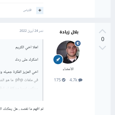
اقتباس
بلال زيادة
نشر
24 أبريل 2022
0
اهلا اخي الكريم
اشكرك على ردك
لاحظ عند الضغط في المرة الاولى سيتم ت
الأعضاء
اخي العزيز الفكرة جميله 
175
4.7k
ستكون لدينا مشكلة ان ارقام id لن تكون متسلسله مع مرور الوقت في جدول البيانات قاعدة 
لو تكرمت توضح هذا النقط
لم افهم ما تقصد ، هل يمكنك ا