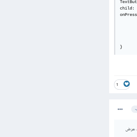
TextBut
child: 
onPress
	setState(() 
       
       
}
1
ب
فحة التي تريد عرض