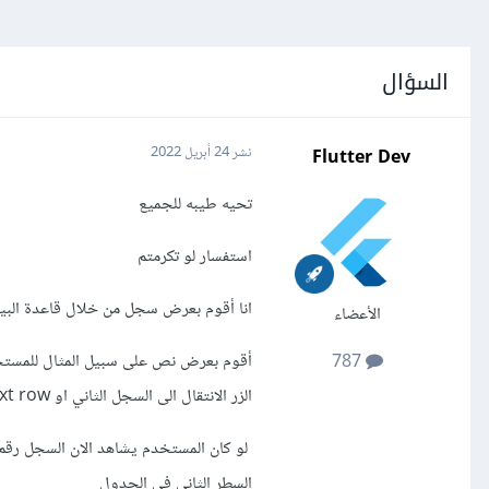
السؤال
Flutter Dev
نشر
24 أبريل 2022
تحيه طيبه للجميع
استفسار لو تكرمتم
انا أقوم بعرض سجل من خلال قاعدة البيانات للمستخدم في stView.builder
الأعضاء
أقوم بعرض نص على سبيل المثال للمستخ
787
الزر الانتقال الى السجل الثاني او next row في table in MySQL
السطر الثاني في الجدول