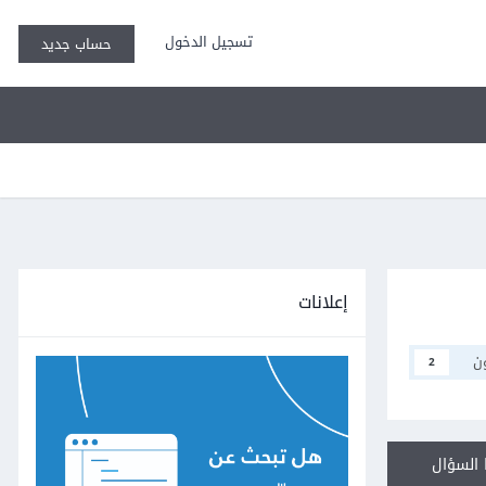
تسجيل الدخول
حساب جديد
إعلانات
ن
2
السؤال