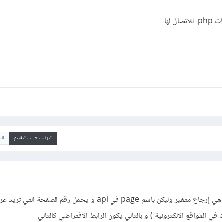
الترتيب حسب التقييم
ال
هناك طريقة يتم استخدامها و هي إرجاع متغير وليكن باسم page في api و يحمل رقم 
في المواقع الالكترونية ) و بالتالي يكون الرابط الأفتراضي كالتالي