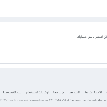
آن
لتنشر باسم حسابك.
الأسئلة الشائعة
اكتب معنا
درّب معنا
إرشادات الاستخدام
بيان الخصوصية
 2025
Hsoub
.
Content licensed under
CC BY-NC-SA 4.0
unless mentioned otherwi