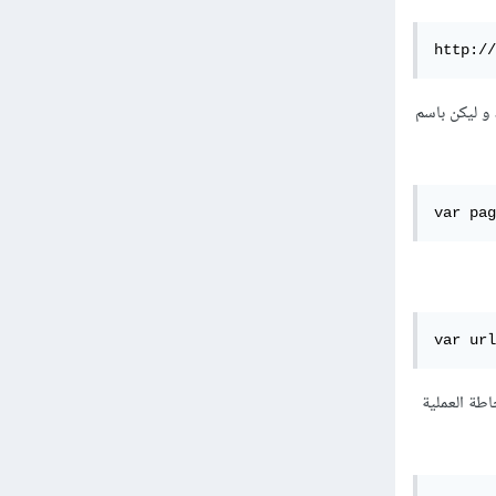
http://
 متغير جديد و ليكن باسم
var pag
var url
قر على الزر تقوم بزيادة متغير page بمقدار 1 ويجب إحاطة العملية