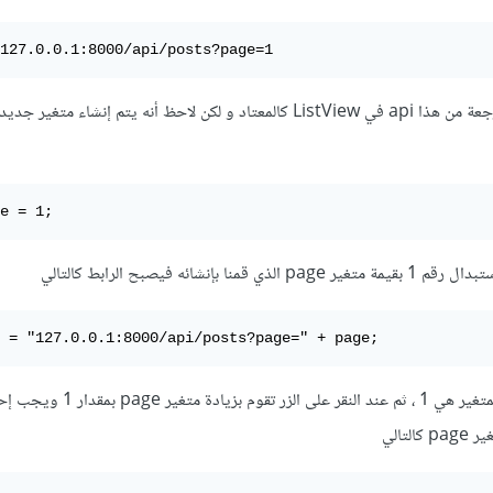
127.0.0.1:8000/api/posts?page=1
الأن تقوم بعرض السجلات المرجعة من هذا api في ListView كالمعتاد و لكن لاحظ أنه يتم إنشاء
e = 1;
 = "127.0.0.1:8000/api/posts?page=" + page;
لاحظ القيمة الافتراضية لهذا المتغير هي 1 ، ثم عند الن