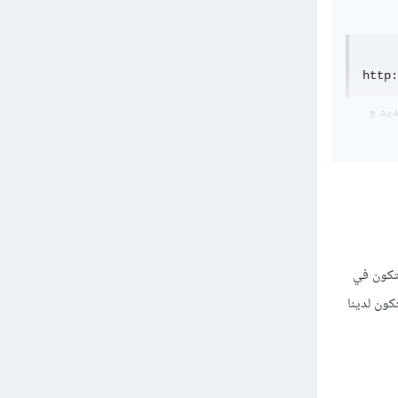
http:
تغير جديد و
var p
ستكون في
 هو id ? في هذا الحالة ستكون لدينا
var u
 النقر على الزر تقوم بزيادة متغير page بمقدار 1 ويجب إحاطة