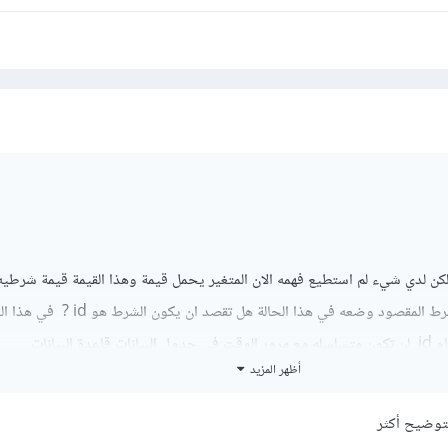
utton(

: Text("Pressed Here"),

ssed: (){

(() {

       page = page + 1;

     });

غيير قيمة متغير page من رقم 1 إلى 2 و هكذا .
ولكن لدي شيء لم استطيع فهمه الان المتغير يحمل قيمة وهذا القيمة قيمة شرطي
في ملفات php ما هو الشرط المقصود وضعه في هذا الحالة هل تقصد ان يكون الشر
البيانات
أظهر المزيد
ة
لتوضيح أكثر