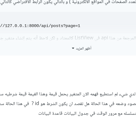
دد الصفحات في المواقع الالكترونية ) و بالتالي يكون الرابط الأفتراضي كالتالي
//127.0.0.1:8000/api/posts?page=1
الأن تقوم بعرض السجلات المرجعة من هذا api في ListView كالمعتاد و لكن لاحظ أنه يتم إنشاء م
أظهر المزيد
age = 1;
ن لدي شيء لم استطيع فهمه الان المتغير يحمل قيمة وهذا القيمة قيمة شرطيه 
ملفات php ما هو الشرط المقصود وضعه في هذا الحالة هل تقصد ان يكون الشرط
rl = "127.0.0.1:8000/api/posts?page=" + page;
لاحظ القيمة الافتراضية لهذا المتغير هي 1 ، ثم عند