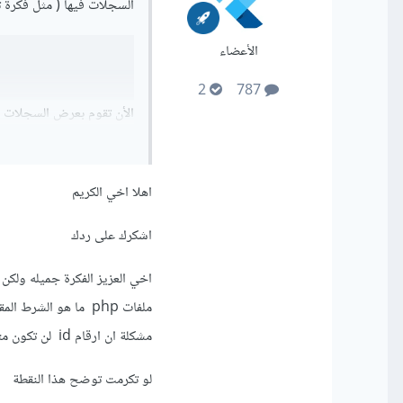
السجلات فيها ( مثل فكرة تع
الأعضاء
2
787
ليكن باسم page في فلاتر كالتالي
اهلا اخي الكريم
اشكرك على ردك
ثم عند مناداة رابط api يتم استبدال رقم 1 بقيمة متغير page الذي قمنا بإنشائه فيصبح الرابط كالتالي
اخي العزيز الفكرة جميله ولك
مشكلة ان ارقام id لن تكون متسلسله مع مرور الوقت في جدول البيانات قاعدة البيانات
لو تكرمت توضح هذا النقطة
العملية ب Setstate ليتم تحديث متغير page كالتالي