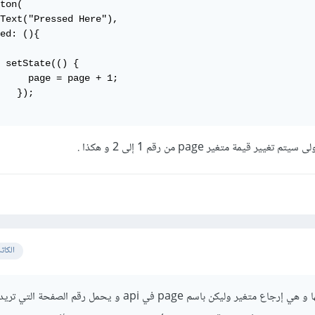
ton(

Text("Pressed Here"),

ed: (){

{

     page = page + 1;

   });

قيمة متغير page من رقم 1 إلى 2 و هكذا .
الكات
هناك طريقة يتم استخدامها و هي إرجاع متغير وليكن باسم page في api و يحمل رقم الص