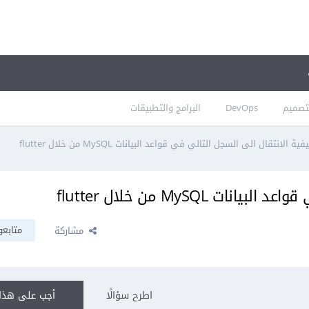
تصميم
DevOps
البرامج والتطبيقات
فية الانتقال الى السجل التالي في قواعد البيانات MySQL من خلال flutter
 MySQL من خلال flutter
متابعو
مشاركة
اطرح سؤالًا
أجب على هذا 