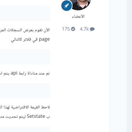
الأعضاء
175
4.7k
page في فلاتر كالتالي
ثم عند مناداة رابط api يتم استبدال رقم 1 بقيمة متغير page الذي قمنا بإنشائه فيصبح الرابط كالتالي
ب Setstate ليتم تحديث متغير page كالتالي