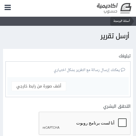
أسئلة البرمجة
أرسل تقرير
تبليغك
يمكنك إرسال رسالة مع التقرير بشكل اختياري
أضف صورة من رابط خارجي
التحقق البشري