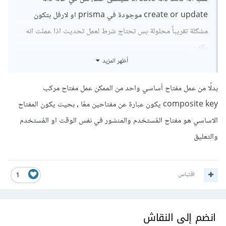
create or update موجودة في prisma او لارفل بتكون
مشكلة تقريباً محلولة بس تحتاج شرط لعمل تحديث اذا عملت انه
يكون
أظهر المزيد
postId هو نفسة postId موجود في منشور بينتج خطأ لانة
postId ولا userId فريد ويتكرر. لانه منشور يحتوى ع اكثر من
بدلًا من عمل مفتاح أساسي واحد من الممكن عمل مفتاح مركب
صوت و المستخدم يملك اكثر من صوت
composite key يكون عبارة عن مفتاحين معًا , بحيث يكون المفتاح
الاساسي هو مفتاح المُستخدم والمنشور في نفس الوقت او المُستخدم
والتعليق
واذا قلت بستخدم id تبع جدول تصويت بيكون صعب وصول له
اقتباس
1
انضم إلى النقاش