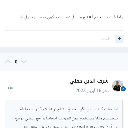
واذا قلت بستخدم id تبع جدول تصويت بيكون صعب وصول له
اقتباس
0
شرف الدين حفني
نشر
18 أبريل 2022
انا عملت كذلك، بس الآن محتاج مفتاح key لا يتكرر عندما قم
بتحديث، مثلاً مستخدم عمل تصويت ايجابياً ورجع يتشي يرجع
سلباً اذا كانت دالة create سينشئ خطأ، لكن في حالة دالة