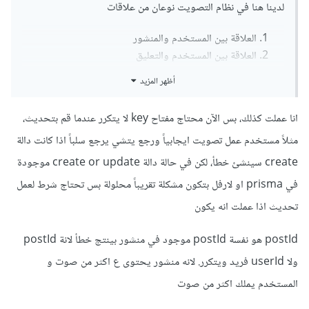
لدينا هنا في نظام التصويت نوعان من علاقات
العلاقة بين المستخدم والمنشور
العلاقة بين المستخدم والتعليق
أظهر المزيد
إذًا يجب إنشاء جدولين وليس جدول واحد حتى نتمكن من تمثيل
تلك العلاقة , ويكون الجدولين كالتالي
انا عملت كذلك، بس الآن محتاج مفتاح key لا يتكرر عندما قم بتحديث،
مثلاً مستخدم عمل تصويت ايجابياً ورجع يتشي يرجع سلباً اذا كانت دالة
جدول بين المستخدم والمنشور ويحتوي على:
create سينشئ خطأ، لكن في حالة دالة create or update موجودة
مُعرف المستخدم
في prisma او لارفل بتكون مشكلة تقريباً محلولة بس تحتاج شرط لعمل
مُعرف المنشور
تحديث اذا عملت انه يكون
ما إذا كان التصويت إيجابيًا أم سلبيًا
جدول بين المستخدم والتعليق يحتوي على
postId هو نفسة postId موجود في منشور بينتج خطأ لانة postId
ولا userId فريد ويتكرر. لانه منشور يحتوى ع اكثر من صوت و
مُعرف المُستخدم
المستخدم يملك اكثر من صوت
مُعرف التعليق
ما إذا كان التصويت إيجابيًا أم سلبيًا