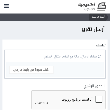
أسئلة البرمجة
أرسل تقرير
تبليغك
يمكنك إرسال رسالة مع التقرير بشكل اختياري
أضف صورة من رابط خارجي
التحقق البشري