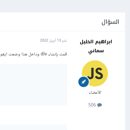
السؤال
ابراهيم الخليل
نشر
13 أبريل 2022
سماني
قمت بإنشاء div وداخل هذا وضعت ايقونة i بحيث
الأعضاء
506