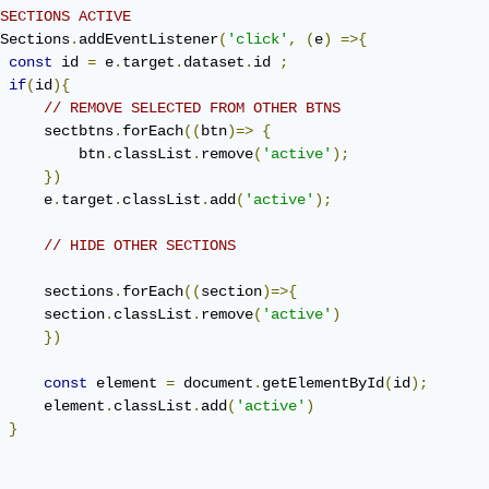
SECTIONS ACTIVE
Sections
.
addEventListener
(
'click'
,
(
e
)
=>{
const
 id 
=
 e
.
target
.
dataset
.
id 
;
if
(
id
){
// REMOVE SELECTED FROM OTHER BTNS
     sectbtns
.
forEach
((
btn
)=>
{
         btn
.
classList
.
remove
(
'active'
);
})
     e
.
target
.
classList
.
add
(
'active'
);
// HIDE OTHER SECTIONS 
     sections
.
forEach
((
section
)=>{
     section
.
classList
.
remove
(
'active'
)
})
const
 element 
=
 document
.
getElementById
(
id
);
     element
.
classList
.
add
(
'active'
)
}