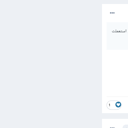
 ان اختصر ب console لأريكم , هل لو استعملت
1
ب