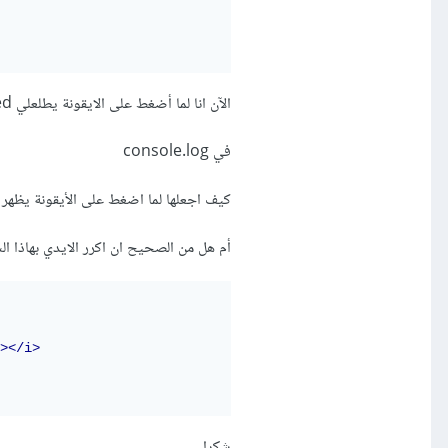
الآن انا لما أضغط على الايقونة يطلعلي undefined و ليس الأيدي المطلوب حتى أضغط في الحافة يظهر لي id
في console.log
كيف اجعلها لما اضغط على الأيقونة يظهر id الخاص بdiv؟
أم هل من الصحيح ان اكرر الايدي بهاذا ا
></i>
شكرا