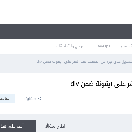
تصميم
DevOps
البرامج والتطبيقات
تعديل على جزء من الصفحة عند النقر على أيقونة ضمن div
 على أيقونة ضمن div
متابعو
مشاركة
اطرح سؤالًا
أجب على هذا 