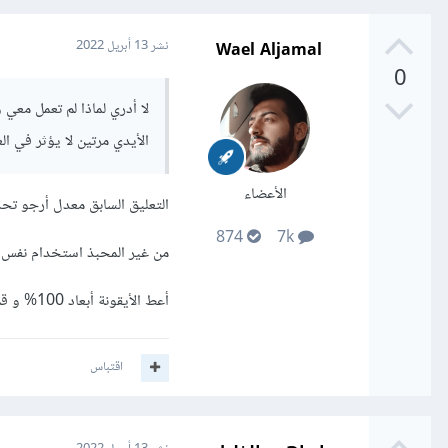
Wael Aljamal
نشر
13 أبريل 2022
0
الأيدي مرتين لا يؤثر في العنصؤ الاب
الأعضاء
التعليق السابق معدل أرجو تح
874
7k
من غير المحبذ استخدام نفس id أكثر من مرة
أعط الأيقونة أبعاد 100% و قم بإلغاء الحواشي و الهوامش لتطابق الأب
اقتباس