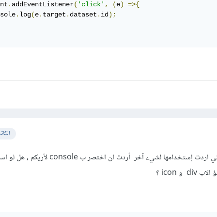
nt
.
addEventListener
(
'click'
,
(
e
)
=>{
sole
.
log
(
e
.
target
.
dataset
.
id
);
الكات
لا أدري لماذا لم تعمل معي و لاني اردت إستخدامها لشيء آخر أردت ان اختصر ب ole
 و icon ؟