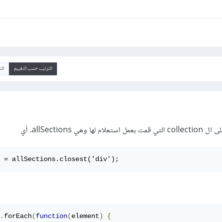
الترتيب حسب التقييم
ال
 = allSections.closest('div'); 
.
forEach
(
function
(
element
)
{