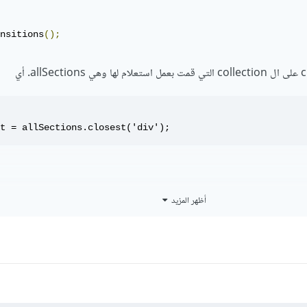
nsitions
();
t = allSections.closest('div'); 
أظهر المزيد
t.addEventListener('click', (e) =>{

.dataset.id);
