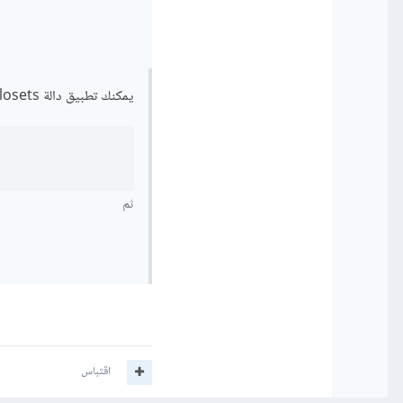
يمكنك تطبيق دالة closets على ال collection التي قمت بعمل استعلام لها وهي allSections. أي
ثم
اقتباس