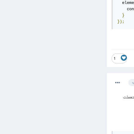
  eleme
    con
}
});
1
ب
cons لأريكم , هل لو استعملت