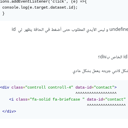
ions.addEventListener('click', (e) =>{

 console.log(e.target.dataset.id);

 }
لشكل لانني جربته يعمل بشكل عادي
<div
class
=
"controll controll-4"
data-id
=
"contact"
>
                                 ^^^^^^^^^^^^^^^^^^

<i
class
=
"fa-solid fa-briefcase "
data-id
=
"contact"
                                      ^^^^^^^^^^^^^^^^^

</div>