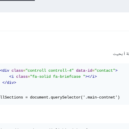
<div
class
=
"controll controll-4"
data-id
=
"contact"
>
<i
class
=
"fa-solid fa-briefcase "
></i>
</div>
llSections = document.querySelector('.main-contnet')