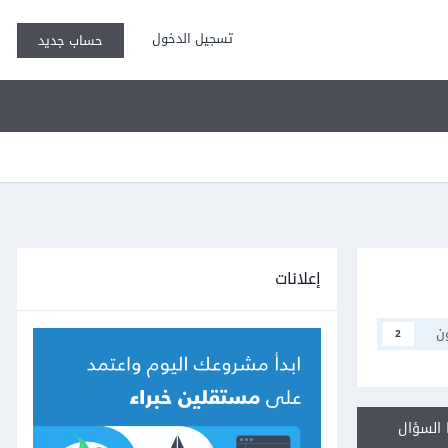
تسجيل الدخول
حساب جديد
إعلانات
ن
2
السؤال