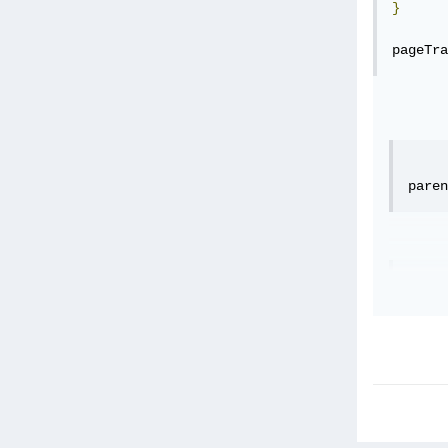
}
pageTra
paren
paren
	console.log(e.target
}