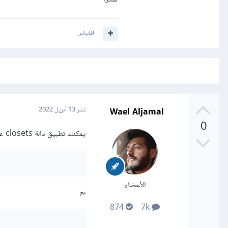
اقتباس
Wael Aljamal
نشر
13 أبريل 2022
0
يمكنك تطبيق دالة closets على ال collection التي قمت بعمل استعلام لها وهي allSections. أي
الأعضاء
ثم
874
7k