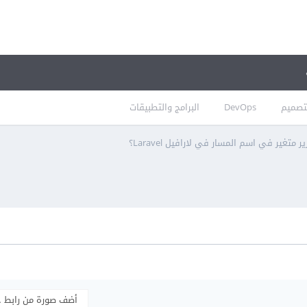
تصميم
DevOps
البرامج والتطبيقات
 متغير في اسم المسار في لارافيل Laravel؟
أضف صورة من رابط 