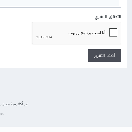
التحقق البشري
أضف التقرير
عن أكاديمية حسوب
se.