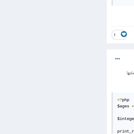
1
 (بمعاملتها
<?
php

$ages 
=
$intege
print_r