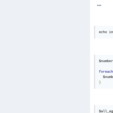
echo in
$number
foreach
  $numb
}
$all_ag