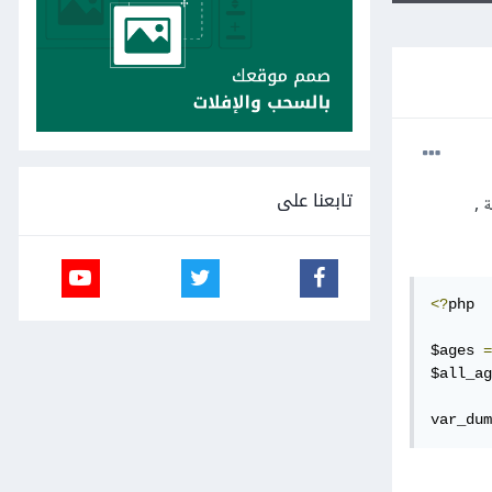
تابعنا على
 ,
<?
php

$ages 
=
$all_ag
var_dum