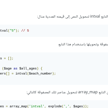
لعددية مثال:
tval
(
"5"
);
// 5
فوفة وتحويلها باستخدام هذا التابع
s 
=
[];
(
$age 
as
 $all_ages
)
{
ers
[]
=
 intval
(
$each_number
);
لمصفوفة كالتالي:
es 
=
 array_map
(
'intval'
,
 explode
(
','
,
 $ages
));