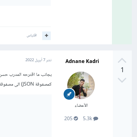
اقتباس
Adnane Kadri
نشر
7 أبريل 2022
1
كمصفوفة JSON) الى مصفوفة اعداد كالتالي:
الأعضاء
205
5.3k