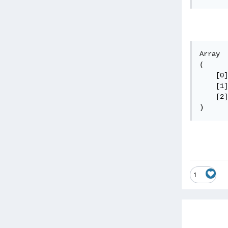
Array

(

    [0]
    [1]
    [2]
)
1