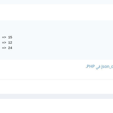
 => 15

 => 12

 => 24

.