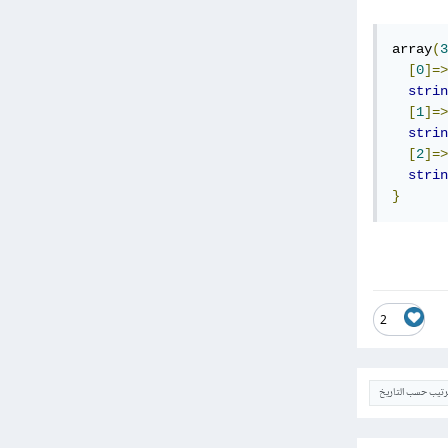
array
(
3
[
0
]=>
strin
[
1
]=>
strin
[
2
]=>
strin
}
2
ترتيب حسب التاريخ