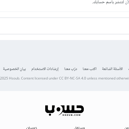
آن
لتنشر باسم حسابك.
الأسئلة الشائعة
اكتب معنا
درّب معنا
إرشادات الاستخدام
بيان الخصوصية
 2025
Hsoub
.
Content licensed under
CC BY-NC-SA 4.0
unless mentioned otherwi