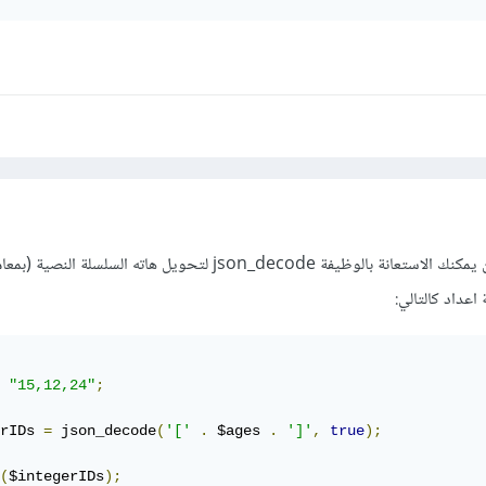
بجانب ما اقترحه المدرب حسن يمكنك الاستعانة بالوظيفة json_decode لتحويل هاته السلسلة النصية
"15,12,24"
;
rIDs 
=
 json_decode
(
'['
.
 $ages 
.
']'
,
true
);
(
$integerIDs
);