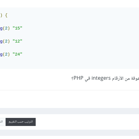
)
{
g
(
2
)
"15"
g
(
2
)
"12"
g
(
2
)
"24"
م integers في PHP؟
الترتيب حسب التقييم
ال