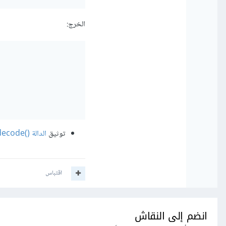
الخرج:
توثيق
الدالة json_decode()‎ في PHP
اقتباس
انضم إلى النقاش