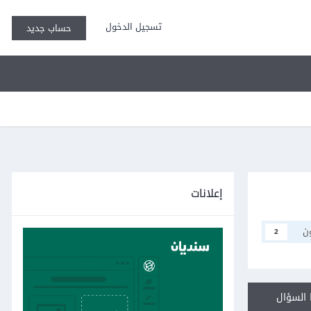
تسجيل الدخول
حساب جديد
إعلانات
ن
2
السؤال