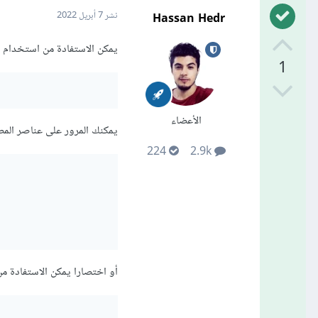
Hassan Hedr
نشر
7 أبريل 2022
يمكن الاستفادة من استخدام التابع intval لتحويل النص إلى قيمته ا
1
الأعضاء
يمكنك المرور على عناصر المص
224
2.9k
أو اختصارا يمكن الاستفادة من التابع array_map لتحويل عناصر تلك ا