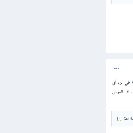
لا بعد ارسال الطلب، لأنك نفسك تقوم بارساله ضمن Queue المعينة في الرد أي
ي ملف العرض
{{
Cook