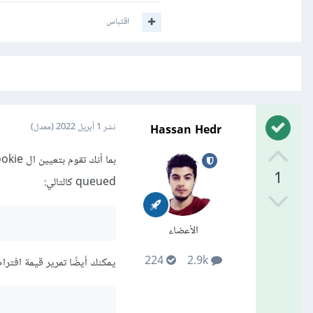
اقتباس
Hassan Hedr
نشر
1 أبريل 2022
(معدل)
1
queued كالتالي:
الأعضاء
224
2.9k
يمكنك أيضًا تمرير قيمة افتراضية كم