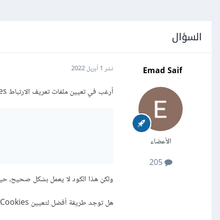
السؤال
Emad Saif
نشر
1 أبريل 2022
أرغب في تعيين ملفات تعريف الارتباط Cookies، ثم الحصول عليها مجددًا، لذلك قمت بتجربة الكود التالي:
الأعضاء
205
ولكن هذا الكود لا يعمل بشكل صحيح، حيث أنه يتم إعادة null بدلً
هل توجد طريقة أفضل لتعيين Cookies وإرجاع قيمتها في لارافيل Laravel؟