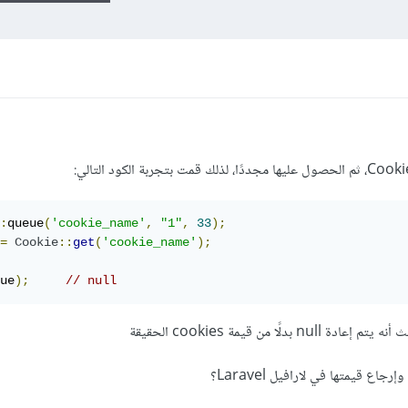
:
queue
(
'cookie_name'
,
"1"
,
33
);
=
Cookie
::
get
(
'cookie_name'
);
ue
);
// null
ا من قيمة cookies الحقيقة