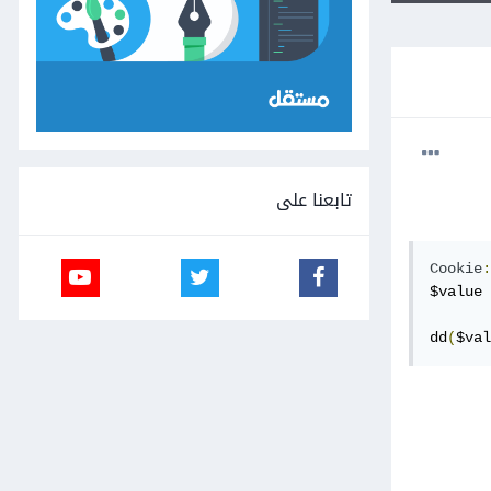
تابعنا على
Cookie
:
$value 
dd
(
$val