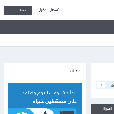
تسجيل الدخول
حساب جديد
إعلانات
ن
2
السؤال