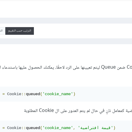
الترتيب حسب التقييم
ال
بما أنك تقوم بتعيين ال Cookie ضمن Queue ليتم تعيينها على الرد لاحقًا، يمكنك الحصول عليها باستدعاء
 
=
Cookie
::
queued
(
'cookie_name'
)
عامل ثانٍ في حال لم يتم العثور على ال Cookie المطلوبة
)
'قيمة افتراضية'
,
'cookie_name'
(
queued
::
Cookie
=
 