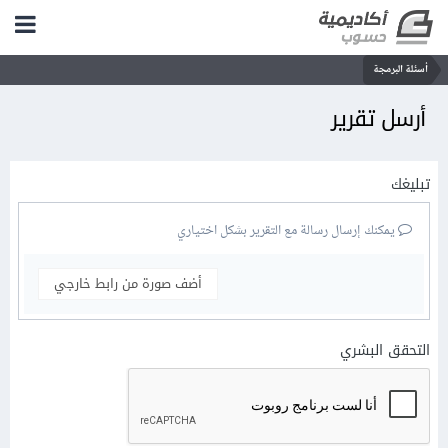
أسئلة البرمجة
أرسل تقرير
تبليغك
يمكنك إرسال رسالة مع التقرير بشكل اختياري
أضف صورة من رابط خارجي
التحقق البشري