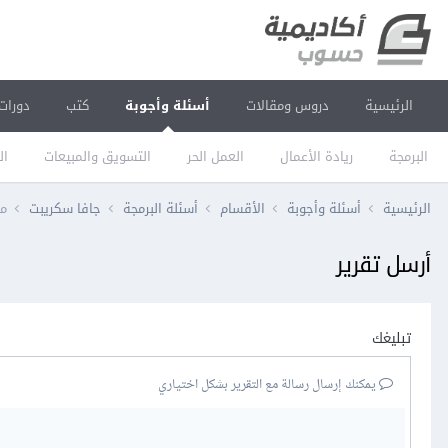
الرئيسية
دروس ومقالات
أسئلة وأجوبة
كتب
دورات
البرمجة
ريادة الأعمال
العمل الحر
التسويق والمبيعات
ال
الرئيسية
أسئلة وأجوبة
الأقسام
أسئلة البرمجة
جافا سكريبت
ما 
أرسل تقرير
تبليغك
يمكنك إرسال رسالة مع التقرير بشكل اختياري