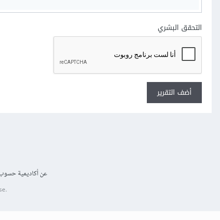
التحقق البشري
أضف التقرير
عن أكاديمية حسوب
se.