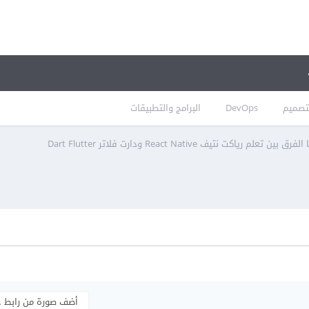
تصميم
DevOps
البرامج والتطبيقات
الفرق بين تعلم رياكت نتيف React Native ودارت فلاتر Dart Flutter
أضف صورة من رابط 