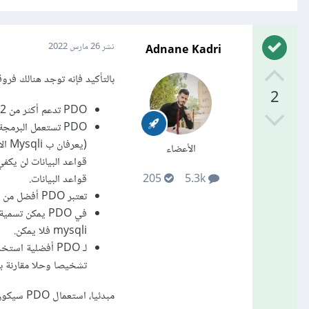
Adnane Kadri
نشر
26 مارس 2022
بالتأكيد فإنه توجد هنالك فروق
2
PDO تدعم أكثر من 12 نظام قواعد بيانات مختلف في حين ان MySQLi يمكنها العمل مع Mysql فقط.
PDO تستعمل البرمجة الكائنية التوجه في عملها في حين Mysqli توفر بجانب خيار الـ
الأعضاء
قواعد البيانات.
205
5.3k
تعتبر PDO أفضل من ناحية تشخصي الاخطاء وتقريرها.
mysqli فلا يمكن.
تشخيصا وحلا مقارنة بـ MySQLi