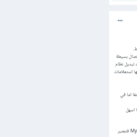
صال بسيطة
 Mysqli كائنية التوجه). في هاته الناحية تعطى الافضلية ل PDO فعند تبديل نظام
ن بينها استعلامات
 عليها لاحقا اما في
ها ومشاكلها اسهل
مبدئيا، استعمال PDO سيكون أفضل بكثير، من ناحية التنفيذ والتعديل وخدمة انظمة قواعد البيانات. اما Mysqli فتعتبر