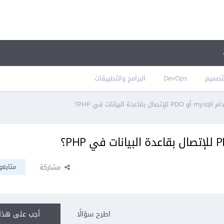
تصميم
DevOps
البرامج والتطبيقات
نات في PHP؟
متابعو
مشاركة
اطرح سؤالًا
أجب على هذا 