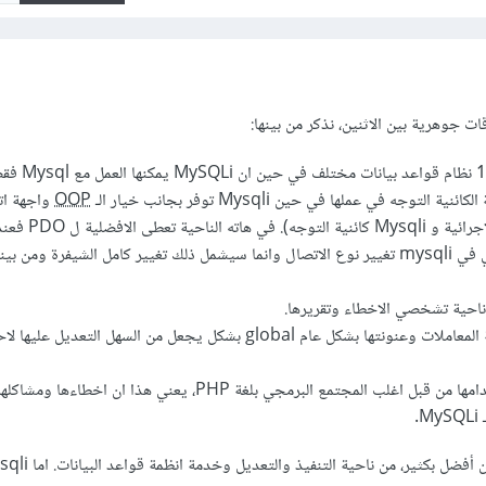
ات جوهرية بين الاثنين، نذكر من بينها:
OOP
واجهة ات
(يعرفان ب Mysqli الاجرائية و
قواعد البيانات لن يكفي في mysqli تغيير نوع الاتصال وانما سيشمل ذلك تغيير كامل الشيفرة وم
في PDO يمكن تسمية المعاملات وعنونتها بشكل عام global بشكل يجعل من السهل التعديل
لـ PDO أفضلية استخدامها من قبل اغلب المجتمع البرمجي بلغة PHP، يعني هذا ان اخطاء
.