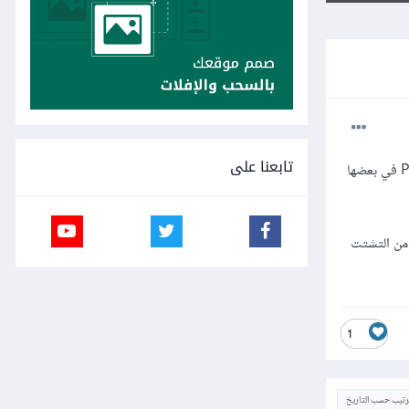
تابعنا على
أنا متشتت بين إستخدام mysqli أو PDO للإتصال بقاعدة البيانات. وأقوم بإستعمال mysqli في بعض المشاريع، وPDO في بعضها
 من التشتت
1
ترتيب حسب التاريخ