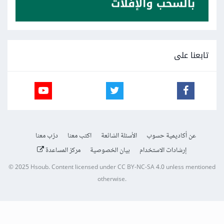
تابعنا على
عن أكاديمية حسوب
الأسئلة الشائعة
اكتب معنا
درّب معنا
إرشادات الاستخدام
بيان الخصوصية
مركز المساعدة
© 2025
Hsoub
.
Content licensed under
CC BY-NC-SA 4.0
unless mentioned
otherwise.