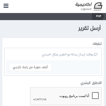
PHP
أرسل تقرير
تبليغك
يمكنك إرسال رسالة مع التقرير بشكل اختياري
أضف صورة من رابط خارجي
التحقق البشري