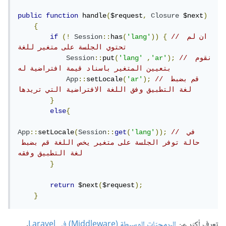
public
function
 handle
(
$request
,
Closure
 $next
)
{
// ان لم 
{
))
'lang'
(
has
::
Session
(!
if
تحتوي الجلسة على متغير للغة
// نقوم 
);
'ar'
,
'lang'
(
put
::
Session
بتعيين المتغير باسناد قيمة افتراضية له
// قم بضبط 
);
'ar'
(
setLocale
::
App
لغة التطبيق وفق اللغة الافتراضية التي تريدها
}
else
{
// في 
));
'lang'
(
get
::
Session
(
setLocale
::
App
حالة توفر الجلسة على متغير يخص اللغة قم بضبط 
لغة التطبيق وفقه
}
return
 $next
(
$request
);
}
تعرف أكثر عن
البرمجيّات الوسيطة (Middleware) في Laravel
.