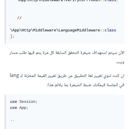
   \App\Http\Middleware\VerifyCsrfToken
::
class
,
// 
\App\Http\Middleware\LanguageMiddleware
::
class
];
الآن سيتم استهداف شيفرة التحقق السابقة كل مرة يتم فيها طلب مسار
ويب.
ان كنت تنوي تغيير لغة التطبيق عن طريق تغيير القيمة المخزنة ك lang
في الجلسة فيمكنك ضبط الشيفرة بما يلائم هذا:
use
Session
;
use
App
;
..