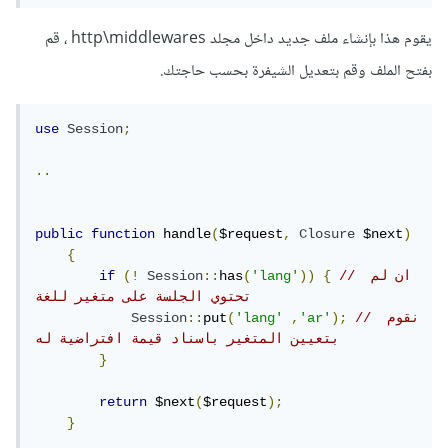
يقوم هذا بإنشاء ملف جديد داخل مجلد http\middlewares ، قم
بفتح الملف وقم بتعديل الشيفرة بحسب حاجتك.
use
Session
;
..
public
function
 handle
(
$request
,
Closure
 $next
)
{
// ان لم 
{
))
'lang'
(
has
::
Session
(!
if
تحتوي الجلسة على متغير للغة
// نقوم 
);
'ar'
,
'lang'
(
put
::
Session
بتعيين المتغير باسناد قيمة افتراضية له
}
return
 $next
(
$request
);
}