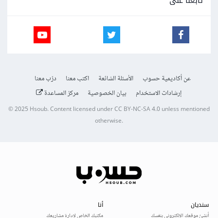
تابعنا على
عن أكاديمية حسوب
الأسئلة الشائعة
اكتب معنا
درّب معنا
إرشادات الاستخدام
بيان الخصوصية
مركز المساعدة
© 2025
Hsoub
.
Content licensed under
CC BY-NC-SA 4.0
unless mentioned
otherwise.