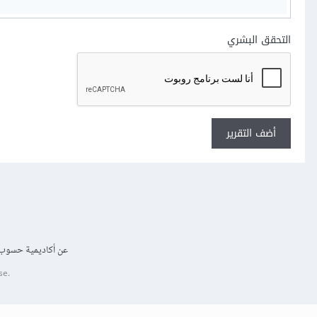
التحقق البشري
أضف التقرير
عن أكاديمية حسوب
se.