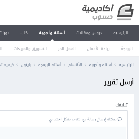
الرئيسية
دروس ومقالات
أسئلة وأجوبة
كتب
دورات
البرمجة
ريادة الأعمال
العمل الحر
التسويق والمبيعات
ال
الرئيسية
أسئلة وأجوبة
الأقسام
أسئلة البرمجة
بايثون
كيفية تحديث سجل في
أرسل تقرير
تبليغك
يمكنك إرسال رسالة مع التقرير بشكل اختياري