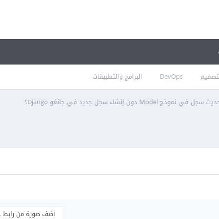
تصميم
DevOps
البرامج والتطبيقات
 نموذج Model دون إنشاء سجل جديد في جانغو Django؟
أضف صورة من رابط 