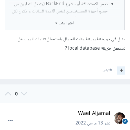
ضمن الاستضافة أو مشرع BackEnd (يتصل التطبيق من
جميع أجهزة المستخدمين لنفس قاعدة البيانات و يكون لكل
منهم بياناته الخاصة)
أظهر المزيد
إن قاعدة البيانات المحلية التي نقوم بإنشائها على حواسيبنا تكون
مثال في دورة تطوير تطبيقات الجوال باستعمال تقنيات الويب هل
بغرض التجريب، و التطوير حتى نصل للمطلوب من هيكلية القاعدة و
نستعمل طريقة local database ?
منطق برمجة الواجهات الخلفية BackEnd، ثم يتوجب علينا رفع
قاعدة البيانات و الشيفرات البرمجية للاستضافة وهي مقدمة من
شركات متنوعة، تعتبر بمثاية حاسوب له مواصفات قوية و مساحة
اقتباس
تخزين، يمكننا من تشغيل تطبيق الواجهة الخلفية، ويكون له عنوان
انترنت IP ثابت، نقوم بتثبيته في التطبيق ليستطيع الاتصال عليه.
0
فكرة تخزين معلومات المستخدمين يجب أن تكون على الاستضافة
و ليس على جهاز العميل.
Wael Aljamal
نشر
13 مارس 2022
إمكانية تعديل بيانات المستخدمين و تصفح قواعد البيانات (توفير