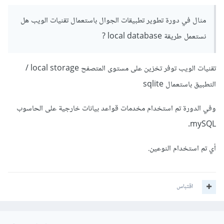
واجهة لتصفح قواعد البينات) تختلف من موفر خدمة لآخر، فمنها من
مثال في دورة تطوير تطبيقات الجوال باستعمال تقنيات الويب هل
يقوم بحجب وصول المطور لها، و منهم من يعرضها، ولكن إن قمت
نستعمل طريقة local database ?
بعمل استعلامات لجلب المعلومات فبالطبع سوف تظهر لك.
مع العلم، إمكانية التعديل برمجياً على البيانات ممكنة، ولكن حسب
تقنيات الويب توفر تخزين على مستوى المتصفح local storage /
برمجتك للصلاحيات لكل مستخدم و أدوارهم، أي كيف تحمي
التطبيق باستعمال sqlite
البيانات.
وفي الدورة تم استخدام مخدمات قواعد بيانات خارجية على الحاسوب
mySQL.
أي تم استخدام النوعين.
اقتباس