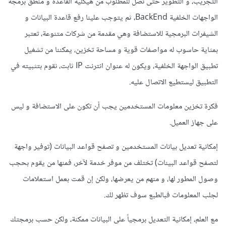
التجريب، و التطوير حتى نصل للمطلوب من هيكلية القاعدة و منطق برمجة
الواجهات الخلفية BackEnd، ثم يتوجب علينا رفع قاعدة البيانات و
الشيفرات البرمجية للاستضافة وهي مقدمة من شركات متنوعة، تعتبر
بمثاية حاسوب له مواصفات قوية و مساحة تخزين، يمكننا من تشغيل
تطبيق الواجهة الخلفية، ويكون له عنوان انترنت IP ثابت، نقوم بتثبيته في
التطبيق ليستطيع الاتصال عليه.
فكرة تخزين معلومات المستخدمين يجب أن تكون على الاستضافة و ليس
على جهاز العميل.
إمكانية تعديل بيانات المستخدمين و تصفح قواعد البيانات (توفير واجهة
لتصفح قواعد البينات) تختلف من موفر خدمة لآخر، فمنها من يقوم بحجب
وصول المطور لها، و منهم من يعرضها، ولكن إن قمت بعمل استعلامات
لجلب المعلومات فبالطبع سوف تظهر لك.
مع العلم، إمكانية التعديل برمجياً على البيانات ممكنة، ولكن حسب برمجتك