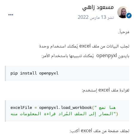
مسعود زاهي
نشر
13 مارس 2022
مَرحباً..
لجلب البيانات من ملف excel يُمكنك استخدام وحدة
بايثون openpyxl يُمكنك تثببيتها باستخدام الأمر:
pip install openpyxl
لقراءة ملف excel إستخدم:
"هنا تضع 
(
load_workbook
.
 openpyxl
=
excelFile 
)
المسار إلى الملف المُراد قراءة المعلومات منه"
لجلف صفحة من ملف excel أكتب: