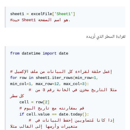
sheet1 
=
 excelFile
[
'Sheet1'
]
#حيث Sheet1 هو اسم الصفحة.
لقراءة السطر الذي تُريده
from
 datetime 
import
 date

# إعمل حلقة لقراءة كل البيانات من ملف الإكسيل
for
 row 
in
 sheet1
.
iter_rows
(
min_row
=
1
,
min_col
=
1
,
 max_row
=
12
,
 max_col
=
3
):
# مثلا التاريخ مخزن في الخانة رقم 3 من 
كل سطر
    cell 
=
 row
[
2
]
# قم بمقارنته مع تاريخ اليوم
if
 cell
.
value 
==
 date
.
today
():
# إذا كانا مُتساويين إحفظ البيانات في 
متغيرات وأرسها إلى القالب مثلا