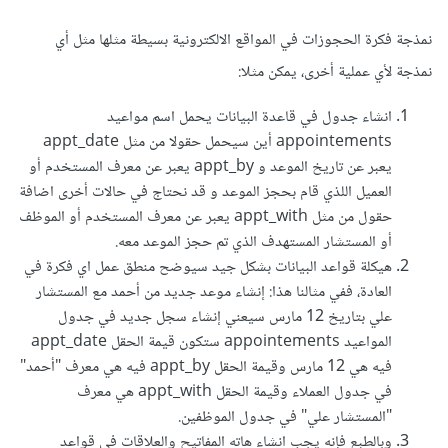
نمذجة فكرة الحجوزات في المواقع الالكترونية بسيطة مثلها مثل أي
نمذجة لأي عملية أخرى، يمكن مثلا:
انشاء جدول في قاعدة البيانات يحمل اسم مواعيد
appointements أين سيحمل حقولا من مثل appt_date
يعبر عن تاريخ الموعد و appt_by يعبر عن معرف المستخدم أو
العميل اللذي قام بحجز الموعد و قد نحتاج في حالات أخرى اضافة
حقول من مثل appt_with يعبر عن معرف المستخدم أو الموظف
أو المستشار المستهدف الذي تم حجز الموعد معه.
هيكلة قواعد البيانات بشكل جيد سيوضح منطق عمل اي فكرة في
العادة، ففي مثالنا هذا: إنشاء موعد جديد من أحمد مع المستشار
علي بتاريخ 12 مارس سيعني إنشاء سجل جديد في جدول
المواعيد appointements ستكون قيمة الحقل appt_date
فيه هي 12 مارس وقيمة الحقل appt_by فيه هي معرف "أحمد"
في جدول العملاء وقيمة الحقل appt_with هي معرف
"المستشار علي" في جدول الموظفين.
وبالطبع فإنه يجب انشاء هاته المفاتيح والعلاقات في قواعد