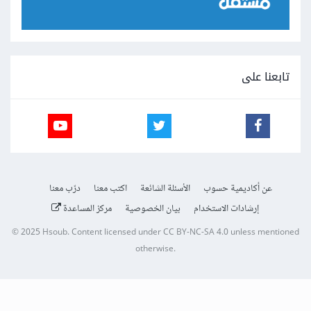
تابعنا على
عن أكاديمية حسوب
الأسئلة الشائعة
اكتب معنا
درّب معنا
إرشادات الاستخدام
بيان الخصوصية
مركز المساعدة
© 2025
Hsoub
.
Content licensed under
CC BY-NC-SA 4.0
unless mentioned
otherwise.