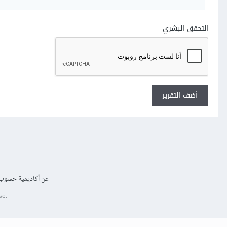
التحقق البشري
أضف التقرير
عن أكاديمية حسوب
se.