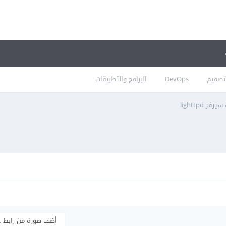
تصميم
DevOps
البرامج والتطبيقات
 lighttpd
أضف صورة من رابط 