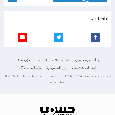
تابعنا على
عن أكاديمية حسوب
الأسئلة الشائعة
اكتب معنا
درّب معنا
إرشادات الاستخدام
بيان الخصوصية
مركز المساعدة
© 2025
Hsoub
.
Content licensed under
CC BY-NC-SA 4.0
unless mentioned
otherwise.