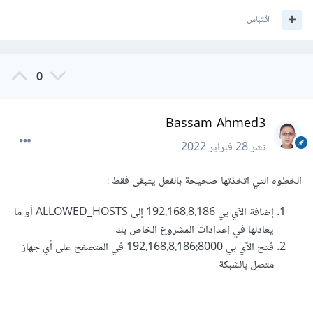
المتغير في تلك الحاله 192.168.1.105 إلى إعدادات الموقع في
اقتباس
django على سبيل المثال يتم كتابة الآي بي
داخل ALLOWED_HOSTS = ["192.168.1.105"] في ملف
0
settings.py و من ثم يمكنك فتح الآي بي يليه رقم
المنفذ 192.168.1.105:8000 على اي جهاز متصل بالشبكه لتصفح
Bassam Ahmed3
الموقع الخاص بك بسهوله
نشر
28 فبراير 2022
ملاحظه عامة : نفس الطريقه هي ذاتها مع اختلاف الأوامر مع بيئة
الخطوه التي اتخذتها صحيحة بالفعل يتبقى فقط :
تطوير أو تقنيه لآخرى لكنها نفس الفكره العامه مع اختلاف الأسطر
التي تكتب لتأتي بنفس النتيجه
إضافة الآي بي 192.168.8.186 إلى ALLOWED_HOSTS أو ما
يعادلها في إعدادات المشروع الخاص بك
* لا تنسى مراجعة الصور بالمرفقات
فتح الآي بي 192.168.8.186:8000 في المتصفح على أي جهاز
متصل بالشبكة