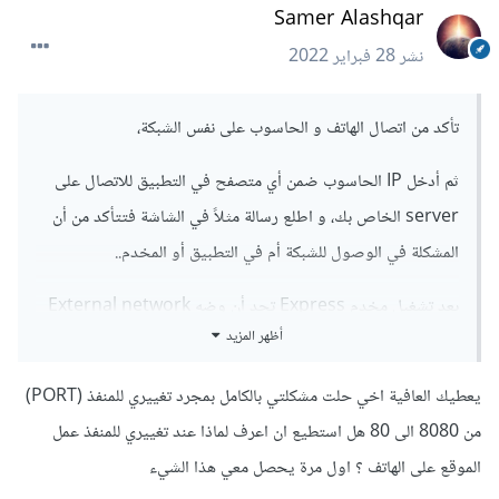
Samer Alashqar
نشر
28 فبراير 2022
تأكد من اتصال الهاتف و الحاسوب على نفس الشبكة،
ثم أدخل IP الحاسوب ضمن أي متصفح في التطبيق للاتصال على
server الخاص بك، و اطلع رسالة مثلاً في الشاشة فتتأكد من أن
المشكلة في الوصول للشبكة أم في التطبيق أو المخدم..
بعد تشغيل مخدم Express تجد أن وضه External network
أظهر المزيد
وهو IP+PORT استخدمه في التطبيق + IP غير ثابت بالضرورة
يمكن أن يتغير مع كل اتصال للراوتر.
يعطيك العافية اخي حلت مشكلتي بالكامل بمجرد تغييري للمنفذ (PORT)
من 8080 الى 80 هل استطيع ان اعرف لماذا عند تغييري للمنفذ عمل
الموقع على الهاتف ؟ اول مرة يحصل معي هذا الشيء