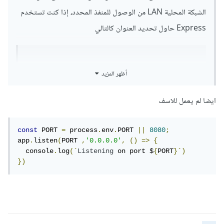
الشبكة المحلية LAN من الوصول للمنفذ المحدد، إذا كنت تستخدم
Express حاول تحديد العنوان كالتالي
app.listen(8080, '0.0.0.0');

أظهر المزيد
                 ^^^^^^^^^
ايضا لم يعمل للاسف
const
 PORT 
=
 process
.
env
.
PORT 
||
8080
;
app
.
listen
(
PORT 
,
'0.0.0.0'
,
()
=>
{
  console
.
log
(`
Listening
 on port $
{
PORT
}`)
})