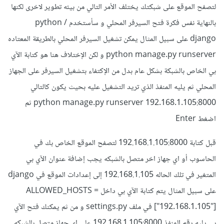
لتصفح الموقع على شبكتك يختلف الأمر التالي من بيئه تطوير لاخرى لكنها
بالنهاية نفس فكرة فتح السيرفر المحلي و سأستخدم python /
django على سبيل المثال يمكن تشغيل السيرفر المحلي بالطريقة المعتاده
python manage.py runserver و لكن الإختلاف هنا هو كتابة الآي
بي الخاص بالشبكة بشكل عام بدل من الإكتفاء بتشغيل السيرفر على الجهاز
المحلي ثم يليه المنفذ الذي تريد التشغيل عليه بحيث يكون كالتالي
python manage.py runserver 192.168.1.105:8000 ثم
اضغط Enter
قبل كتابة 192.168.1.105:8000 لتصفح الموقع الخاص بك في
الحاسوب أو اي جهاز اخر متصل بالشبكه يجب إضافة عنوان الآي بي
المتغير في تلك الحاله 192.168.1.105 إلى إعدادات الموقع في django
على سبيل المثال يتم كتابة الآي بي داخل ALLOWED_HOSTS =
["192.168.1.105"] في ملف settings.py و من ثم يمكنك فتح الآي
بي يليه رقم المنفذ 192.168.1.105:8000 على اي جهاز متصل بالشبكه