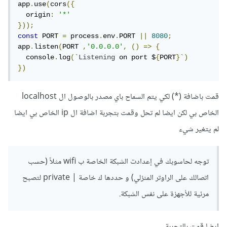
app
.
use
(
cors
({
  origin
:
'*'
}));
const
 PORT 
=
 process
.
env
.
PORT 
||
8080
;
app
.
listen
(
PORT 
,
'0.0.0.0'
,
()
=>
{
  console
.
log
(`
Listening
 on port $
{
PORT
}`)
})
قمت باضافة (*) لكي يتم السماح باي مصدر بالوصول ال localhost
الخاص بي لكن ايضا لم تحل وقمت بتجربة اضافة ال ip الخاص بي ايضا
لم يتغير شيء
توجه لحاسوبك في إعدادت الشبكة الخاصة ب wifi مثلاً (حسب
اتصالك على الراوتر المنزلي) و حددها ك خاصة | private لتصبح
مرئية للأجهزة على نفس الشبكة.
ايضا قمت بالتجربة