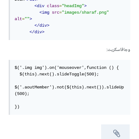
<div
class
=
"headImg"
>
<img
src
=
"images/sharaf.png"
alt
=
""
>
</div>
</div>
وجافاسكربت:
$('.img img').on('mouseover',function () {

  $(this).next().slideToggle(500);

$('.aoutMember').not($(this).next()).slideUp
(500);

})