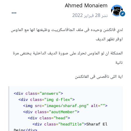
Ahmed Monaiem
نشر
28 فبراير 2022
لدي فانكشن وحيده فى ملف الجافاسكريبت وظيفتها انها مع الماوس
اوفر تظهر الديف
المشكلة ان لو الماوس تحرك على صورة الديف الداخلية يختفى مرة
ثانية
اية اللى ناقصنى فى الفانكشن
<div
class
=
"answers"
>
<div
class
=
"img d-flex"
>
<img
src
=
"images/sharaf.png"
alt
=
""
>
<div
class
=
"aoutMember"
>
<div
class
=
"head"
>
<div
class
=
"headTitle"
>
Sharaf El 
Dein
</div>