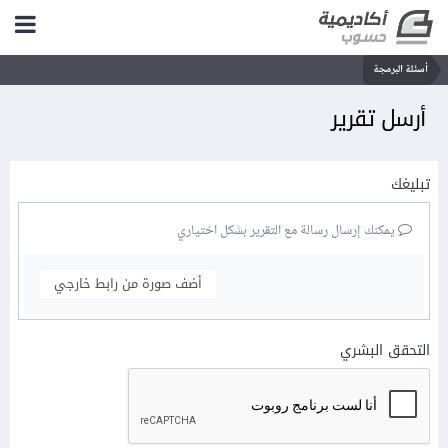
أسئلة البرمجة
أرسل تقرير
تبليغك
يمكنك إرسال رسالة مع التقرير بشكل اختياري
أضف صورة من رابط خارجي
التحقق البشري