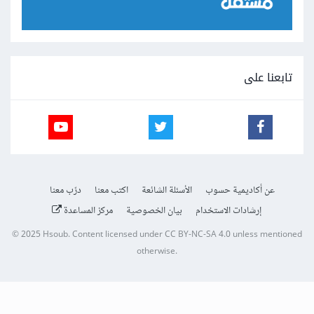
تابعنا على
عن أكاديمية حسوب
الأسئلة الشائعة
اكتب معنا
درّب معنا
إرشادات الاستخدام
بيان الخصوصية
مركز المساعدة
© 2025
Hsoub
.
Content licensed under
CC BY-NC-SA 4.0
unless mentioned
otherwise.