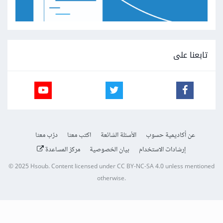
تابعنا على
عن أكاديمية حسوب
الأسئلة الشائعة
اكتب معنا
درّب معنا
إرشادات الاستخدام
بيان الخصوصية
مركز المساعدة
© 2025
Hsoub
.
Content licensed under
CC BY-NC-SA 4.0
unless mentioned
otherwise.