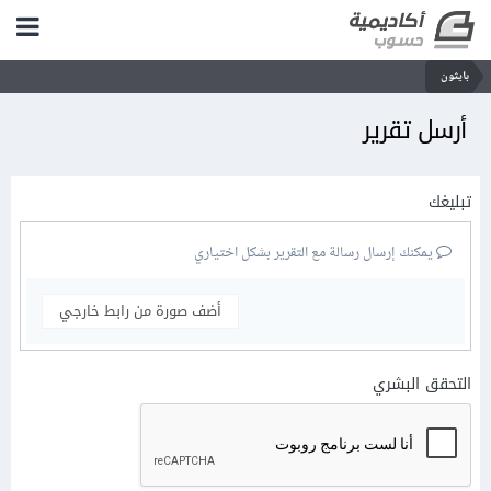
بايثون
أرسل تقرير
تبليغك
يمكنك إرسال رسالة مع التقرير بشكل اختياري
أضف صورة من رابط خارجي
التحقق البشري