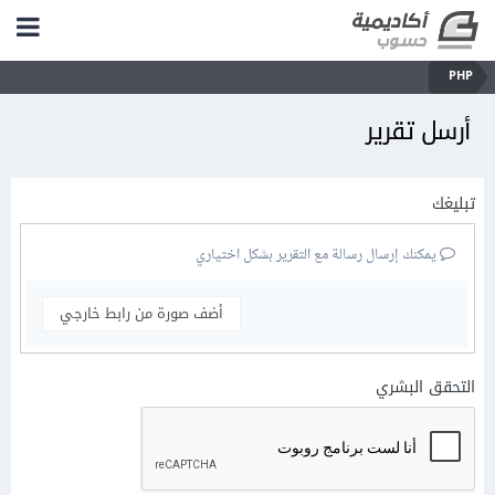
PHP
أرسل تقرير
تبليغك
يمكنك إرسال رسالة مع التقرير بشكل اختياري
أضف صورة من رابط خارجي
التحقق البشري