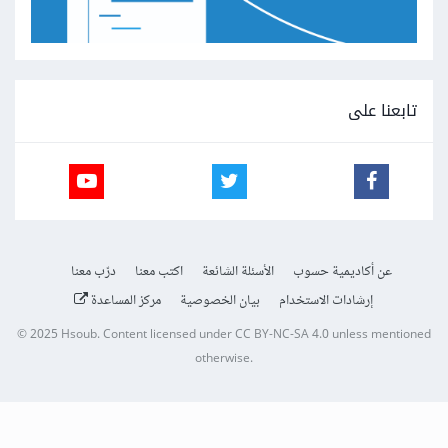
تابعنا على
عن أكاديمية حسوب
الأسئلة الشائعة
اكتب معنا
درّب معنا
إرشادات الاستخدام
بيان الخصوصية
مركز المساعدة
© 2025
Hsoub
.
Content licensed under
CC BY-NC-SA 4.0
unless mentioned
otherwise.