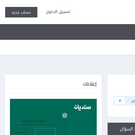
تسجيل الدخول
حساب جديد
إعلانات
ن
2
السؤال