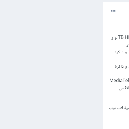
HP Notebook 15-dw3028ne الذي يحتوي على معالج core i3 ‎4.1 GHz و سعة تخزين 1 TB HDD و و
Lenovo IdeaPad 3 الجيل العاشر منه يحتوي على معالج core i3 1.2 GHz مع هارد 1 TB HDD و ذاكرة
Asus E410MA-EK948T مع معالج Intel Celeron N4020 و سعة تخزين 256 جيجا بايت SSD و ذاكرة
MediaTek® Hel,
8 Threads مع ذاكرة تخزين عشوائية ( رام ) 4 جيجا بايت من نوع LPDDR4x و سعة تخزين 64 GB من
ية لاب توب