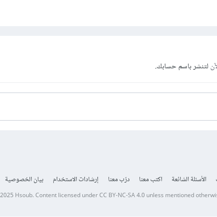
آن
لتنشر باسم حسابك.
الأسئلة الشائعة
اكتب معنا
درّب معنا
إرشادات الاستخدام
بيان الخصوصية
 2025
Hsoub
.
Content licensed under
CC BY-NC-SA 4.0
unless mentioned otherwi