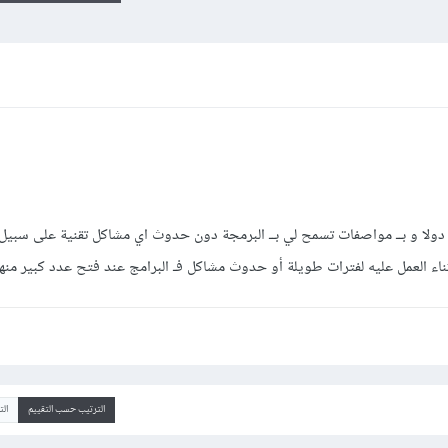
ود شراء لابتوب بسعر لا يتجاوز الــ 500 دولا و بــ مواصفات تسمح لي بــ البرمجة دون حدوث اي مشاكل تقنية على سب
ثناء العمل عليه لفترات طويلة أو حدوث مشاكل فـ البرامج عند فتح عدد كبير منه
الترتيب حسب التقييم
ال