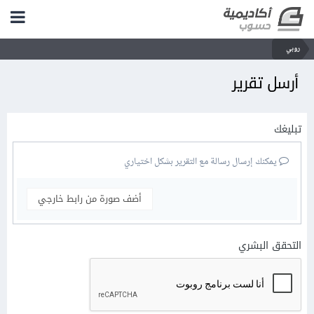
روبي
أرسل تقرير
تبليغك
يمكنك إرسال رسالة مع التقرير بشكل اختياري
أضف صورة من رابط خارجي
التحقق البشري