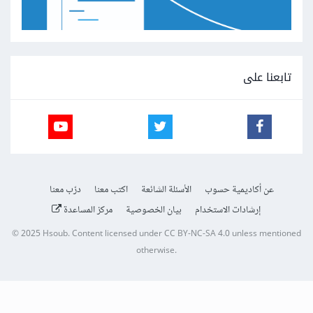
تابعنا على
عن أكاديمية حسوب
الأسئلة الشائعة
اكتب معنا
درّب معنا
إرشادات الاستخدام
بيان الخصوصية
مركز المساعدة
© 2025
Hsoub
.
Content licensed under
CC BY-NC-SA 4.0
unless mentioned
otherwise.