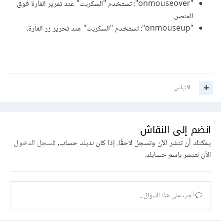
"onmouseover": تستخدم "السكربت" عند تمرير الفأرة فوق
العنصر.
"onmouseup": تستخدم "السكربت" عند تحرير زر الفأرة.
اقتباس
انضم إلى النقاش
يمكنك أن تنشر الآن وتسجل لاحقًا. إذا كان لديك حساب،
فسجل الدخول
الآن
لتنشر باسم حسابك.
أجب على هذا السؤال...