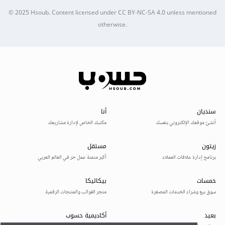
© 2025
Hsoub
.
Content licensed under
CC BY-NC-SA 4.0
unless mentioned
otherwise.