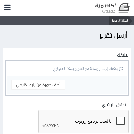
أسئلة البرمجة
أرسل تقرير
تبليغك
يمكنك إرسال رسالة مع التقرير بشكل اختياري
أضف صورة من رابط خارجي
التحقق البشري