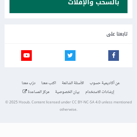
تابعنا على
عن أكاديمية حسوب
الأسئلة الشائعة
اكتب معنا
درّب معنا
إرشادات الاستخدام
بيان الخصوصية
مركز المساعدة
© 2025
Hsoub
.
Content licensed under
CC BY-NC-SA 4.0
unless mentioned
otherwise.