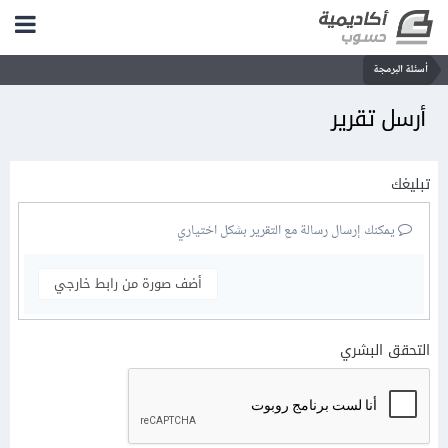
أسئلة البرمجة
أرسل تقرير
تبليغك
يمكنك إرسال رسالة مع التقرير بشكل اختياري
أضف صورة من رابط خارجي
التحقق البشري