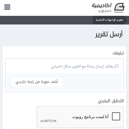
تطوير الواجهات الأمامية
أرسل تقرير
تبليغك
يمكنك إرسال رسالة مع التقرير بشكل اختياري
أضف صورة من رابط خارجي
التحقق البشري