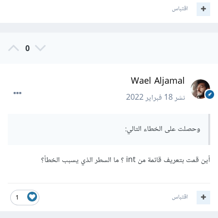
اقتباس
imgFile.writeAsBytesSync(imageMaine);

Share.shareFiles(['$directory/imageToShare.
png']);
0
Wael Aljamal
نشر
18 فبراير 2022
وحصلت على الخطاء التالي:
أين قمت بتعريف قائمة من int ؟ ما السطر الذي يسبب الخطأ؟
اقتباس
1