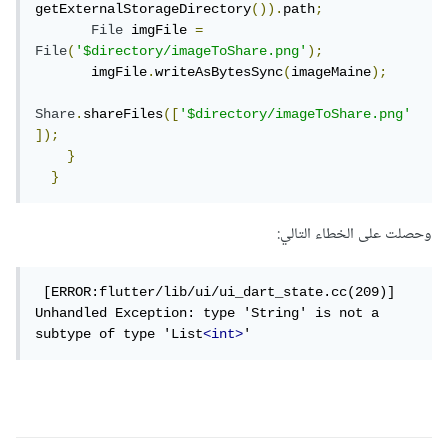
getExternalStorageDirectory
()).
path
;
cacheManager
.
getFile
(
url
);
File
 imgFile 
=
return
 file
.
path
;
File
(
'$directory/imageToShare.png'
);
}
       imgFile
.
writeAsBytesSync
(
imageMaine
);
أو طريقة أخرى
Share
.
shareFiles
([
'$directory/imageToShare.png'
]);
}
import 'dart:io';

}
import 'package:http/http.dart' as http;

import 'package:path/path.dart';

وحصلت على الخطاء التالي:
import 
'package:path_provider/path_provider.dart';

 [ERROR:flutter/lib/ui/ui_dart_state.cc(209)] 
Unhandled Exception: type 'String' is not a 
subtype of type 'List
<int>
'
final directory = (await 
getExternalStorageDirectory()).path;

File imgFile = 
File('$directory/imageToShare.png');
