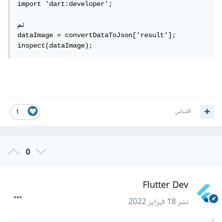
import 'dart:developer';

ثم

dataImage = convertDataToJson['result'];

inspect(dataImage);
اقتباس
1
0
Flutter Dev
نشر
18 فبراير 2022