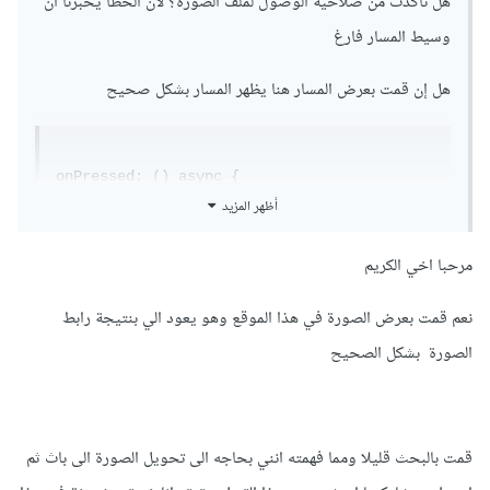
هل تأكدت من صلاحية الوصول لملف الصورة؟ لأن الخطأ يخبرنا أن
وسيط المسار فارغ
هل إن قمت بعرض المسار هنا يظهر المسار بشكل صحيح
onPressed: () async {

أظهر المزيد
	print	(imageMaine)

مرحبا اخي الكريم
  await Share.shareFiles(imageMaine,

  text: 'Image Shared');

نعم قمت بعرض الصورة في هذا الموقع وهو يعود الي بنتيجة رابط
},
الصورة بشكل الصحيح
قمت بالبحث قليلا ومما فهمته انني بحاجه الى تحويل الصورة الى باث ثم