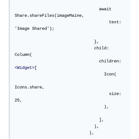
                                  await 
Share.shareFiles(imageMaine,

                                      text: 
'Image Shared');

                                },

                                child: 
Column(

                                  children: 
<Widget>
[

                                    Icon(

Icons.share,

                                      size: 
25,

                                    ),

                                  ],

                                ),

                              ),