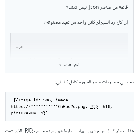
قائمة من عناصر Json أليس كذلك؟
إن كان رد السيرفر كائن واحد هل تعيد مصفوفة؟
جرب 

imageMaine = dataImage['image'];
أظهر المزيد
ومن الأفضل لتعرف بنية الغرض أن تطبعه هكذا:
يعيد لي محتويات سطر الصورة كامل كالتالي:
تضمين 

 [{Image_id: 506, image: 
import 'dart:developer';

https://***********6a0ee2e.png, 
PID
: 516, 
pictureNum: 1}]
ثم

dataImage = convertDataToJson['result'];

هذا السطر كامل من جدول البيانات طبعا هو يعيده حسب
PID
الذي قمت
inspect(dataImage);