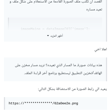
القصد أن تكتب ملف الصورة القادمة من الاستعلام على شكل ملف و
تعيد مساره
    imageMaine = dataImage[0]['image'];
أظهر المزيد
هذه بيانات صورة، ما المسار الذي تعيده؟ نريد مسار مخزن على
الهاتف/تخزين التطبيق ليستطيع برنامج آخر قراءة الملف.
اهلا اخي
*****
هذه بيانات صورة، ما المسار الذي تعيده؟ نريد مسار مخزن على
بالنسبة للمثال من توثيق المكتية، تشارك المكتبة قائمة من مسارات
الهاتف/تخزين التطبيق ليستطيع برنامج آخر قراءة الملف.
ملفات الصور، لاحظ تعريف المتيغر
يعيد الي رابط الصورة من الاستضافة بشكل التالي:
List
<String>
 imagePaths = [];
https://**************/62a0ee2e.png
ثم عند إضافة صورة نضيف مسارها