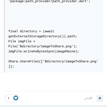
'package:path_provider/path_provider.dart';

final directory = (await 
getExternalStorageDirectory()).path;

File imgFile = 
File('$directory/imageToShare.png');

imgFile.writeAsBytesSync(imageMaine);

Share.shareFiles(['$directory/imageToShare.png'
]);
اقتباس
1