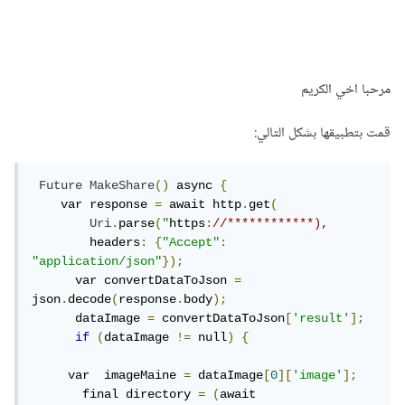
import
'package:flutter_cache_manager/flutter_cach
e_manager.dart'
;
مرحبا اخي الكريم
import
'package:path_provider/path_provider.dart'
;
قمت بتطبيقها بشكل التالي:
Future
<
String
>
get
 _localPath async 
{
Future
MakeShare
()
 async 
{
  final directory 
=
 await 
    var response 
=
 await http
.
get
(
getApplicationDocumentsDirectory
();
Uri
.
parse
(
"
https
:
//************),
return
 directory
.
path
;
        headers
:
{
"Accept"
:
}
"application/json"
});
      var convertDataToJson 
=
Future
<
Io
.
File
>
json
.
decode
(
response
.
body
);
getLocalPathForNetworkImage
(
String
 url
)
      dataImage 
=
 convertDataToJson
[
'result'
];
async 
{
if
(
dataImage 
!=
 null
)
{
var
 cacheManager 
=
 await 
     var  imageMaine 
=
 dataImage
[
0
][
'image'
];
CacheManager
.
getInstance
();
       final directory 
=
(
await 
Io
.
File
 file 
=
 await 