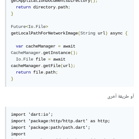
getApplicationDocumentsDirectory
();
return
 directory
.
path
;
}
Future
<
Io
.
File
>
getLocalPathForNetworkImage
(
String
 url
)
 async 
{
var
 cacheManager 
=
 await 
CacheManager
.
getInstance
();
Io
.
File
 file 
=
 await 
cacheManager
.
getFile
(
url
);
return
 file
.
path
;
}
أو طريقة أخرى
import 'dart:io';

import 'package:http/http.dart' as http;

import 'package:path/path.dart';

import 