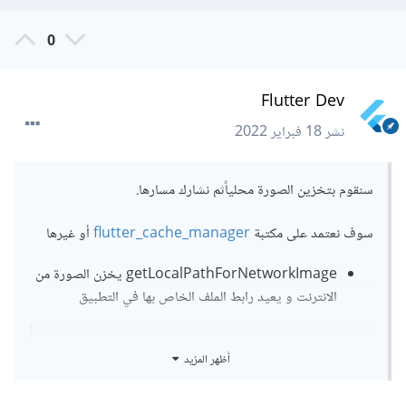
0
Flutter Dev
نشر
18 فبراير 2022
سنقوم بتخزين الصورة محلياًثم نشارك مسارها.
سوف نعتمد على مكتبة
flutter_cache_manager
أو غيرها
getLocalPathForNetworkImage يخزن الصورة من
الانترنت و يعيد رابط الملف الخاص بها في التطبيق
أظهر المزيد
import
'dart:async'
;
import
'dart:io'
 as 
Io
;
import
'package:image/image.dart'
;