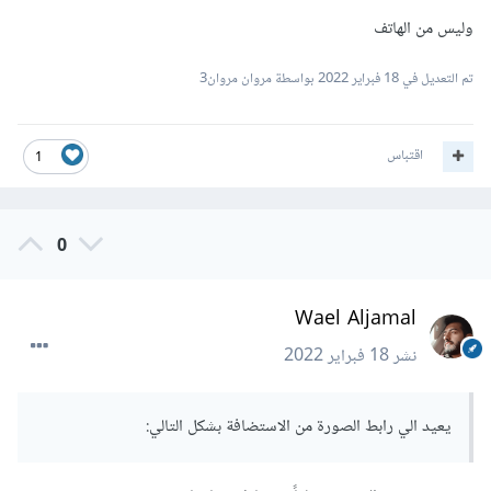
وليس من الهاتف
تم التعديل في
18 فبراير 2022
بواسطة مروان مروان3
if
(
pickedFile 
!=
null
)
{
  setState
(()
{
           imagePaths
.
add
(
pickedFile
.
path
);
^^^^^^^^^^^^^^^^^
اقتباس
1
});
}
ثم تتم مشاركة قائمة مسارات الملفات (الصور)
0
Wael Aljamal
    if (imagePaths.isNotEmpty) {

      await Share.shareFiles(imagePaths,

نشر
18 فبراير 2022
                          ^^^^^^^^^^^^^^^

          text: text,

يعيد الي رابط الصورة من الاستضافة بشكل التالي:
    }
مسار الصورة يجب أن يكون على الهاتف و ليس في المخدم المحلي