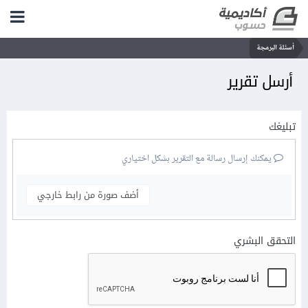
أسئلة البرمجة
أرسل تقرير
تبليغك
يمكنك إرسال رسالة مع التقرير بشكل اختياري
أضف صورة من رابط خارجي
التحقق البشري