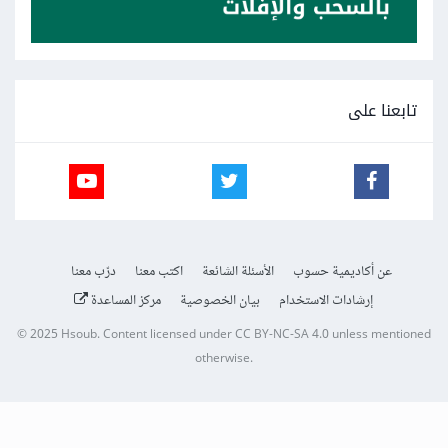
تابعنا على
عن أكاديمية حسوب
الأسئلة الشائعة
اكتب معنا
درّب معنا
إرشادات الاستخدام
بيان الخصوصية
مركز المساعدة
© 2025
Hsoub
.
Content licensed under
CC BY-NC-SA 4.0
unless mentioned
otherwise.