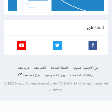
تابعنا على
عن أكاديمية حسوب
الأسئلة الشائعة
اكتب معنا
درّب معنا
إرشادات الاستخدام
بيان الخصوصية
مركز المساعدة
© 2025
Hsoub
.
Content licensed under
CC BY-NC-SA 4.0
unless mentioned
otherwise.