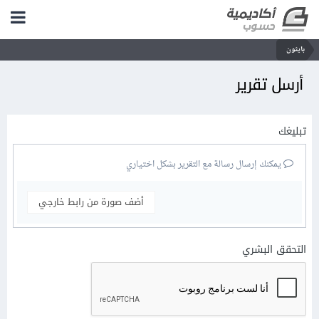
بايثون
أرسل تقرير
تبليغك
يمكنك إرسال رسالة مع التقرير بشكل اختياري
أضف صورة من رابط خارجي
التحقق البشري