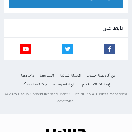
تابعنا على
عن أكاديمية حسوب
الأسئلة الشائعة
اكتب معنا
درّب معنا
إرشادات الاستخدام
بيان الخصوصية
مركز المساعدة
© 2025
Hsoub
.
Content licensed under
CC BY-NC-SA 4.0
unless mentioned
otherwise.