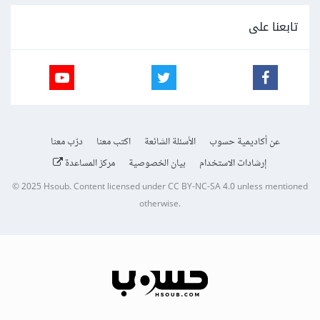
تابعنا على
عن أكاديمية حسوب
الأسئلة الشائعة
اكتب معنا
درّب معنا
إرشادات الاستخدام
بيان الخصوصية
مركز المساعدة
© 2025
Hsoub
.
Content licensed under
CC BY-NC-SA 4.0
unless mentioned
otherwise.