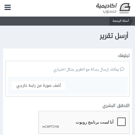
أسئلة البرمجة
أرسل تقرير
تبليغك
يمكنك إرسال رسالة مع التقرير بشكل اختياري
أضف صورة من رابط خارجي
التحقق البشري