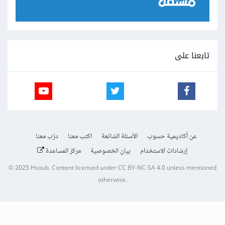
تابعنا على
عن أكاديمية حسوب
الأسئلة الشائعة
اكتب معنا
درّب معنا
إرشادات الاستخدام
بيان الخصوصية
مركز المساعدة
© 2025
Hsoub
.
Content licensed under
CC BY-NC-SA 4.0
unless mentioned
otherwise.