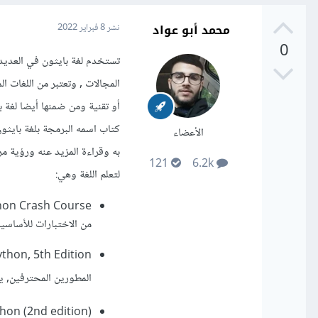
محمد أبو عواد
نشر
8 فبراير 2022
0
تستخدم لغة بايثون في العديد 
المجالات , وتعتبر من اللغات ال
أو تقنية ومن ضمنها أيضا لغة ب
كتاب اسمه البرمجة بلغة بايثو
الأعضاء
به وقراءة المزيد عنه ورؤية م
121
6.2k
لتعلم اللغة وهي:
من الاختبارات للأساسي
المطورين المحترفين, يق