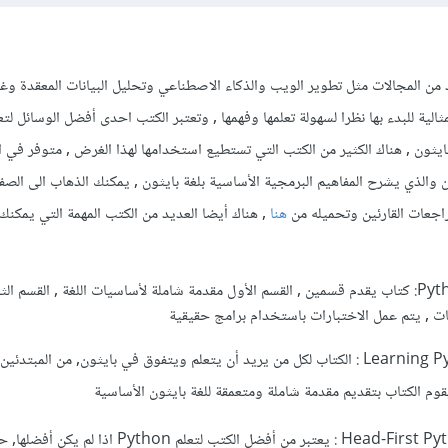
من المجالات مثل تطوير الويب والذكاء الاصطناعي وتحليل البيانات المعقدة وغ
مثالية للبدء بها نظرا لسهولة تعلمها وفهمها , وتعتبر الكتب احدى أفضل الوسائل لتع
ايثون , هناك الكثير من الكتب التي تستطيع استخدامها لهذا الغرض , متوفر في ا
ن والذي يشرح المفاهيم البرمجية الأساسية بلغة بايثون , يمكنك الذهاب الى الص
راجعات القارئين وتحميله من
هنا
, هناك أيضا العديد من الكتب المهمة التي يمكنك
Python Crash Course: كتاب يقدم قسمين , القسم الأول مقدمة شاملة لأساسيات اللغة , القسم
ات , يتم عمل الاختبارات باستخدام برامج حقيقية
Learning Python, 5th Edition : الكتاب لكل من يريد أن يتعلم ويتفوق في بايثون, من المبتدئي
وم الكتاب بتقديم مقدمة شاملة ومتعمقة للغة بايثون الأساسية
Head-First Python (2nd edition) : يعتبر من أفضل الكتب لتعلم Python 