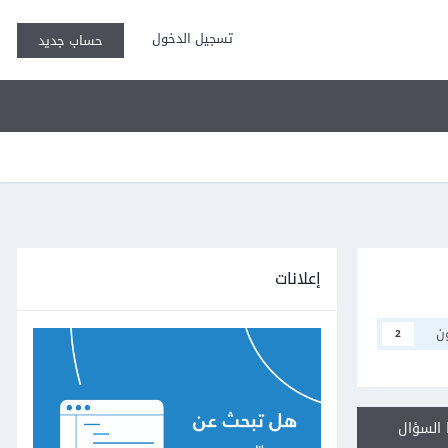
تسجيل الدخول
حساب جديد
إعلانات
ن
2
السؤال