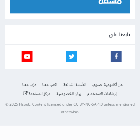
تابعنا على
عن أكاديمية حسوب
الأسئلة الشائعة
اكتب معنا
درّب معنا
إرشادات الاستخدام
بيان الخصوصية
مركز المساعدة
© 2025
Hsoub
.
Content licensed under
CC BY-NC-SA 4.0
unless mentioned
otherwise.