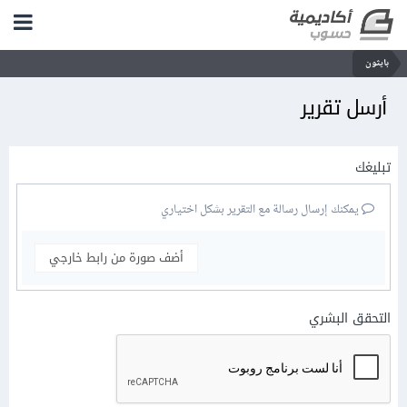
بايثون
أرسل تقرير
تبليغك
يمكنك إرسال رسالة مع التقرير بشكل اختياري
أضف صورة من رابط خارجي
التحقق البشري