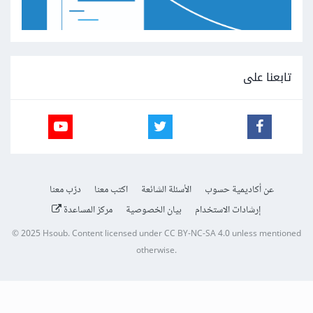
تابعنا على
عن أكاديمية حسوب
الأسئلة الشائعة
اكتب معنا
درّب معنا
إرشادات الاستخدام
بيان الخصوصية
مركز المساعدة
© 2025
Hsoub
.
Content licensed under
CC BY-NC-SA 4.0
unless mentioned
otherwise.