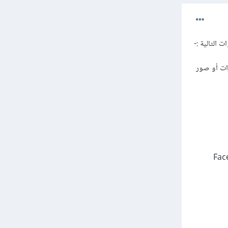
 التالية :-
رات أو صور
أسماء المستعارة) .. وخاصة FaceBook ,