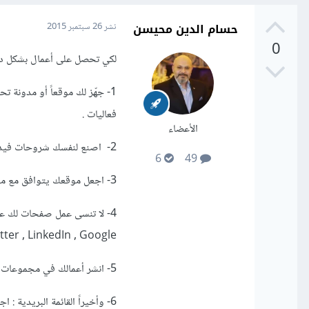
حسام الدين محيسن
نشر
26 سبتمبر 2015
0
لكي تحصل على أعمال بشكل دائم
1- جهّز لك موقعاً أو مدونة ت
فعاليات .
الأعضاء
2- اصنع لنفسك شروحات فيديو على موقع YouTube بقناة خاصة بك يتم ربطها بالموقع أو المدونة .
6
49
3- اجعل موقعك يتوافق مع محركات البحث (بإمكانك الإستعانة بخير SEO ) .
tter , LinkedIn , Google .
5- انشر أعمالك في مجموعات تتكلم عن هذا المجال .
6- وأخيراً القائمة البريدية : اجعل لك قائمة بريدية للمهتمين بهذا المجال .