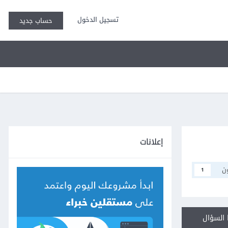
تسجيل الدخول
حساب جديد
إعلانات
ن
1
السؤال