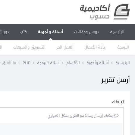
الرئيسية
دروس ومقالات
أسئلة وأجوبة
كتب
دورات
البرمجة
ريادة الأعمال
العمل الحر
التسويق والمبيعات
ال
الرئيسية
أسئلة وأجوبة
الأقسام
أسئلة البرمجة
PHP
ما الفرق بين API token و Passport و JWT Authentication 
أرسل تقرير
تبليغك
يمكنك إرسال رسالة مع التقرير بشكل اختياري