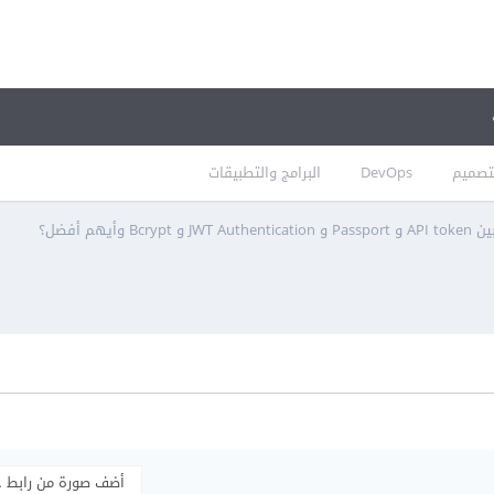
تصميم
DevOps
البرامج والتطبيقات
و Bcrypt وأيهم أفضل؟
أضف صورة من رابط 