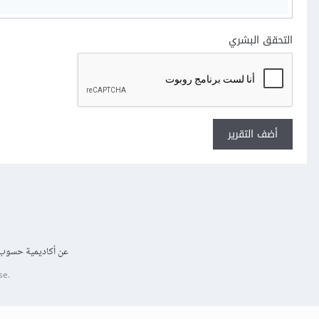
التحقق البشري
أضف التقرير
عن أكاديمية حسوب
se.