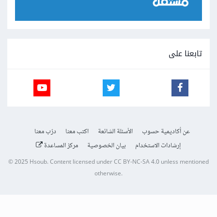
تابعنا على
عن أكاديمية حسوب
الأسئلة الشائعة
اكتب معنا
درّب معنا
إرشادات الاستخدام
بيان الخصوصية
مركز المساعدة
© 2025
Hsoub
.
Content licensed under
CC BY-NC-SA 4.0
unless mentioned
otherwise.