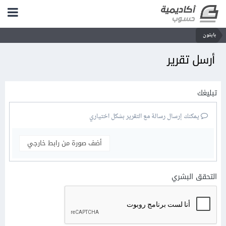
بايثون
أرسل تقرير
تبليغك
يمكنك إرسال رسالة مع التقرير بشكل اختياري
أضف صورة من رابط خارجي
التحقق البشري