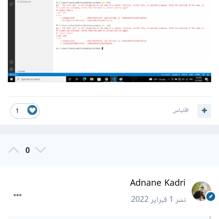
تهيئة مستودع غيت محلي على ملفات 
المشروع 

git init

اضافة كامل ملفات المشروع الى المستودع

git add .

تنفيذ أول ايداع للمشروع بتخصيص عنوان 
له

اقتباس
1
git commit -m "my first commit"

0
انشاء فرع للمشروع للدفع اليه

git branch -M main

Adnane Kadri
اضافة رابط مستودع غيت ، يرجى التأكد من 
نشر
1 فبراير 2022
استبدال رابط مستودع غيت بالرابط المثال 
في هذا الامر
