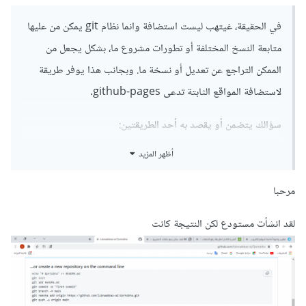
في الحقيقة، غيتهب ليست استضافة وانما نظام git يمكن من عليها
متابعة النسخ المختلفة أو تطورات مشروع ما، بشكل يجعل من
الممكن التراجع عن تعديل أو نسخة ما. وبجانب هذا يوفر طريقة
لاستضافة المواقع الثابتة تدعى github-pages.
سؤالك يتضمن أو يقصد به أحد الطريقتين:
أظهر المزيد
مشاركة ملفات المشروع وشيفرته لتفحصها من قبل العميل.
مشاركة النتيجة النهائية للموقع لكي يستعرضه العميل.
مرحبا
أظنك تقصدين الحالة الأولى، وفي ذلك نحتاج اتباع الخطوات التالية:
لقد انشأت مستودع لكن النتيجة كانت
إنشاء مستودع git في github، ويمكن ذلك عن طريق
التوجه الى نافذة المستودعات repositories والضغط
على زر new.