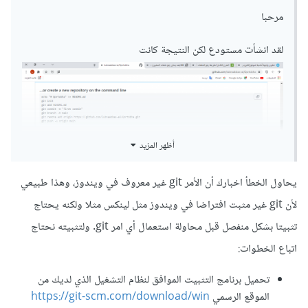
git remote add origin 
مرحبا
https://github.com/example-
user/example-repo.git
لقد انشأت مستودع لكن النتيجة كانت
الآن وقد قمت بهذا يتبقى أمر واحد أخير يحتاج عملا أكثر. الآن
وقبل تنفيذ أمر الدفع الذي ينقل الملفات فعليا من مستودعك المحلي
الى مستودع غيت نحتاج بالطبع توثيق هذا الطلب فغيتهب لا تقبل
أظهر المزيد
أي ملفات من اي شخص يدفع اليها وفقط، بل تحتاج ان تتأكد في
هذا أن الشخص الذي يقوم بالدفع هو صاحب المستودع نفسه او
يحاول الخطأ اخبارك أن الأمر git غير معروف في ويندوز، وهذا طبيعي
يملك صلاحية ذلك. وتستعمل في ذلك طريقة التوثيق عن طريق رمز
لأن git غير مثبت افتراضا في ويندوز مثل لينكس مثلا ولكنه يحتاج
التوثيق. وفيما يلي كيفية استخراجه.
تثبيتا بشكل منفصل قبل محاولة استعمال أي امر git. ولتثبيته نحتاج
اتباع الخطوات:
التوجه الى الاعدادات عن طريق الضغط على settings من
القائمة المنسدلة.
تحميل برنامج التثبيت الموافق لنظام التشغيل الذي لديك من
الموقع الرسمي
https://git-scm.com/download/win