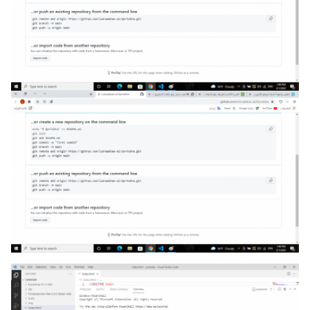
ستظهر استمارة يمكن من عليها تخصيص اسم المستودع،
وصفه وحالته: عام أو خاص. حيث ان المستودعات العامة
تظهر لأي مستخدم يتصفح حسابك في github في حين أن
المستودعات الخاصة لن تظهر. اغلب العملاء يشترطون أن
تكون المستودعات التي يشاركها معهم المطورون خاصة.
بعد تأكيد انشاء المستودع سيتم التوجيه االى صفحة
المستودع، أين تظهر فارغة وموضح عليها بعض الأوامر في
كيفية التعامل مع هذا المستودع.
بعد انشاء المستودع والتأكد من ذلك نحتاج الآن دفع ملفات
المشروع التي على حاسوبك الى هذا المستودع الموجود في
github لمشاركتها مع العميل. لدفع الملفات نحتاج تنفيذ
هاته الاوامر:
نحتاج الدخول الى مجلد ملفات المشروع 
لتنفيذ الأوامر عليه

cd path/to/yourProjectFolder
