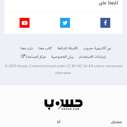
تابعنا على
عن أكاديمية حسوب
الأسئلة الشائعة
اكتب معنا
درّب معنا
إرشادات الاستخدام
بيان الخصوصية
مركز المساعدة
© 2025
Hsoub
.
Content licensed under
CC BY-NC-SA 4.0
unless mentioned
otherwise.