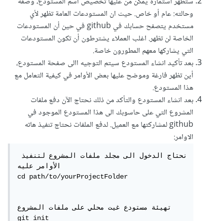
ستظهر استمارة يمكن من عليها تخصيص اسم المستودع، وصفه
وحالته: عام أو خاص. حيث ان المستودعات العامة تظهر لأي
مستخدم يتصفح حسابك في github في حين أن المستودعات
الخاصة لن تظهر. اغلب العملاء يشترطون أن تكون المستودعات
التي يشاركها معهم المطورون خاصة.
بعد تأكيد انشاء المستودع سيتم التوجيه االى صفحة المستودع،
أين تظهر فارغة وموضح عليها بعض الأوامر في كيفية التعامل مع
هذا المستودع.
بعد انشاء المستودع والتأكد من ذلك نحتاج الآن دفع ملفات
المشروع التي على حاسوبك الى هذا المستودع الموجود في
github لمشاركتها مع العميل. لدفع الملفات نحتاج تنفيذ هاته
الاوامر:
نحتاج الدخول الى مجلد ملفات المشروع لتنفيذ 
الأوامر عليه

cd path/to/yourProjectFolder

تهيئة مستودع غيت محلي على ملفات المشروع 

git init
