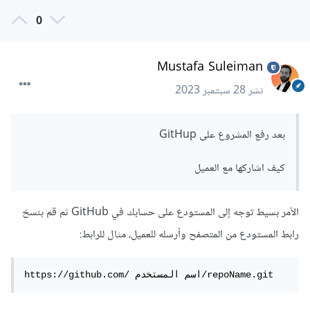
0
git push -u origin main
Mustafa Suleiman
سيطلب منك بعد تنفيذ هذا الأمر ادخال اسم مستخدم github ثم
سيطلب منك ادخال كلمة المرور.
نشر
28 سبتمبر 2023
كلمة المرور هاهنا هي هذا الرمز الذي قمنا للتو بإنشاءه.
بعد رفع المشروع على GitHup
الآن وقد قمت بهذا سنحتاج بالطبع مشاركة المشروع مع العميل.
كيف اشاركها مع العميل
ولفعل هذا نحتاج:
التأكد من ان العميل يمتلك حساب غيتهب أيضا.
الأمر بسيط توجه إلى المستودع على حسابك في GitHub ثم قم بنسخ
عن طريق صفحة المستودع، التوجه الى نافذة اعدادات
رابط المستودع من المتصفح وأرسله للعميل، مثال للرابط:
المستودع settings.
من القائمة الجانبية، الضغط على مشاركين collaborators
للتحكم فيمن يمكنهم الوصول الى هذا المستودع.
https://github.com/ اسم المستخدم/repoName.git
الضغط على زر اضافة اشخاص add people.