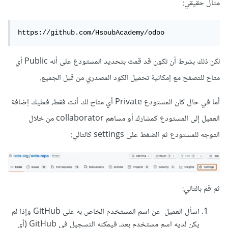
اضافة البريد الالكتروني الذي يستخدمه العميل في غيتهب
مثال حقيقي:
أو اسم مستخدمه على غيتهب.
تأكيد الاضافة.
https://github.com/HsoubAcademy/odoo
يمكنك الاستفاذة من سلسلة المقالات المنشورة حول git
هنا
.
لكن ذلك بشرط أن تكون قد قمت بتحديد المستودع على أنه Public أي
متاح للتصفح مع إمكانية تحميل الكود المصدري من قبل الجميع.
أما في حال كان المستودع Private أي متاح لك أنت فقط، فعليك إضافة
العميل إلى المستودع كمشارك أو مساهم collaborator من خلال
التوجه للمستودع ثم الضغط على settings كالتالي:
ثم قم بالتالي:
اسأل العميل عن اسم المستخدم الخاص به على GitHub وإذا لم
يكن لديه اسم مستخدم بعد، فيمكنه التسجيل في GitHub (أي