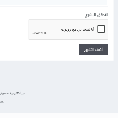
التحقق البشري
أضف التقرير
عن أكاديمية حسوب
se.