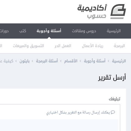
الرئيسية
دروس ومقالات
أسئلة وأجوبة
كتب
دورات
البرمجة
ريادة الأعمال
العمل الحر
التسويق والمبيعات
ال
الرئيسية
أسئلة وأجوبة
الأقسام
أسئلة البرمجة
بايثون
كيفية عرض محتوى HTML في 
أرسل تقرير
تبليغك
يمكنك إرسال رسالة مع التقرير بشكل اختياري