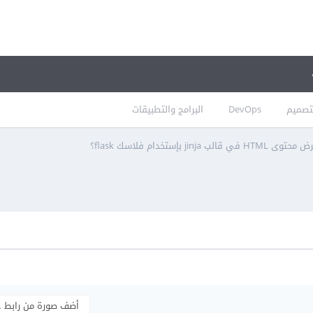
تصميم
DevOps
البرامج والتطبيقات
قالب jinja بإستخدام فلاسك flask؟
أضف صورة من رابط 