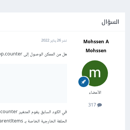
السؤال
Mohssen A
نشر
26 يناير 2022
Mohssen
هل من الممكن الوصول إلى forloop.counter لحلقة for الخارجية في القالب Template:
الأعضاء
317
الحلقة الخارجية الخاصة بـ ParentItems، كيف أقوم بهذا الأمر؟