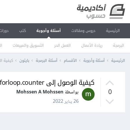
الرئيسية
دروس ومقالات
أسئلة وأجوبة
كتب
دورات
البرمجة
ريادة الأعمال
العمل الحر
التسويق والمبيعات
ال
الرئيسية
أسئلة وأجوبة
الأقسام
أسئلة البرمجة
بايثون
كيفية الوصول إلى forloop.counter الخ
كيفية الوصول إلى forloop.counter الخاص بالحلقات for المتداخلة في قوالب جانغو Django؟
0
بواسطة Mohssen A Mohssen
26 يناير 2022