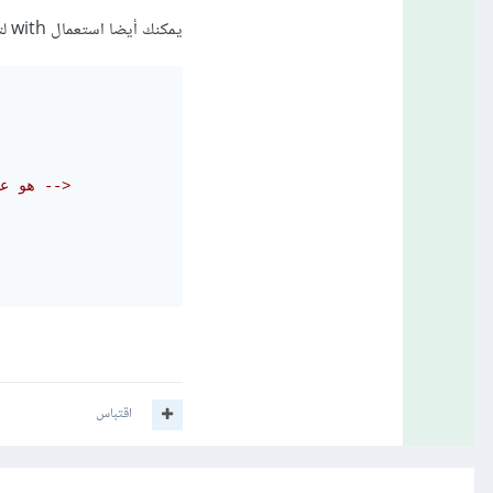
يمكنك أيضا استعمال with لتخزين عداد الحلقة الخارجية واستعماله لاحقاً:
<!--  {{ forloop.counter }} هو عداد الحلقة الداخلية -->
اقتباس