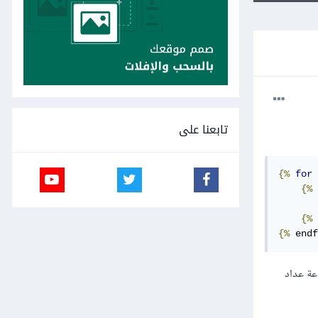
تابعنا على
{%
for
 
{%
{%
 
{%
 endf
م به هو طباعة عداد