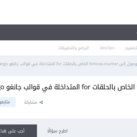
تصميم
DevOps
البرامج والتطبيقات
اص بالحلقات for المتداخلة في قوالب جانغو Django؟
متابعو
مشاركة
اطرح سؤالًا
أجب على هذا 