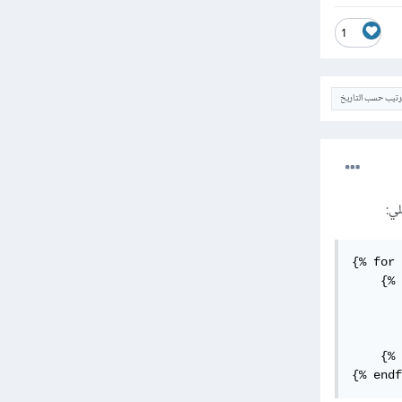
1
ترتيب حسب التاريخ
{% for 
    {% 
    {% 
{% endf