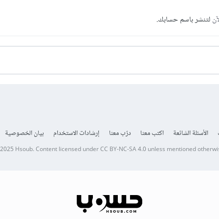
آن
لتنشر باسم حسابك.
الأسئلة الشائعة
اكتب معنا
درّب معنا
إرشادات الاستخدام
بيان الخصوصية
 2025
Hsoub
.
Content licensed under
CC BY-NC-SA 4.0
unless mentioned otherwi