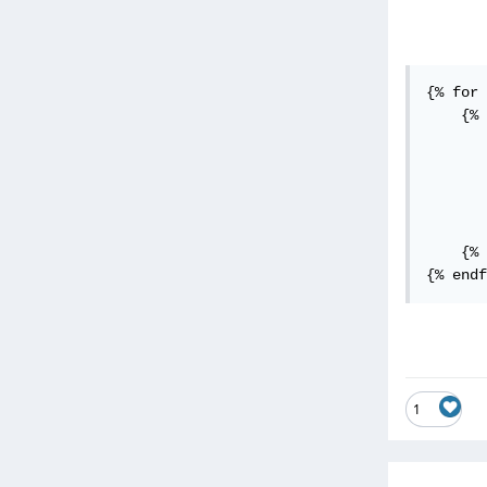
{% for 
    {% 
    	{% for item in parent %}

    	{% endfor %}

    {% 
{% endf
1