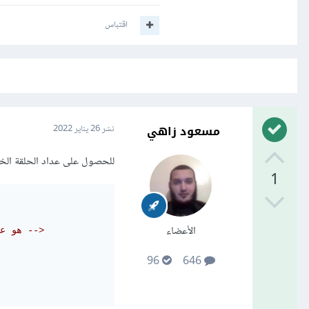
اقتباس
مسعود زاهي
نشر
26 يناير 2022
للحصول على عداد الحلقة الخارجية أو الحلقة ا
1
الأعضاء
<!-- {{forloop.parentloop.counter}} هو عداد الحلقة الخارجية -->
96
646