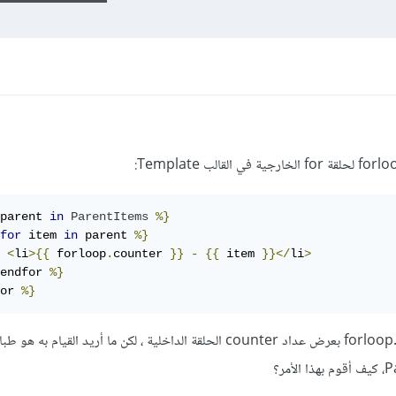
parent 
in
ParentItems
%}
for
 item 
in
 parent 
%}
<
li
>{{
 forloop
.
counter 
}}
-
{{
 item 
}}</
li
>
endfor 
%}
or 
%}
في الكود السابق يقوم المتغير forloop.counter بعرض عداد counter الحلقة الداخلية ، لكن ما أريد القيا