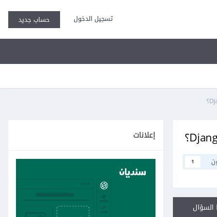
تسجيل الدخول
حساب جديد
إعلانات
ن
1
السؤال