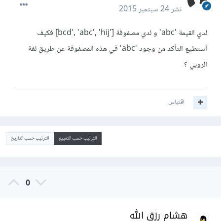
نشر
24 سبتمبر 2015
لدي القيمة 'abc' و لدي مصفوفة ['bcd', 'abc', 'hij] فكيف
أستطيع التأكد من وجود 'abc' في هذه المصفوفة عن طريق لغة
الروبي ؟
اقتباس
الترتيب حسب التقييم
الترتيب حسب التاريخ
0
هشام رزق الله