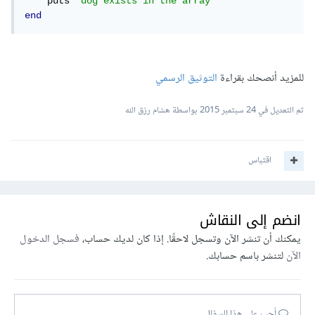
    puts 
"dog exists in the array"
end
للمزيد أنصحك بقراءة
التوثيق الرسمي
تم التعديل في
24 سبتمبر 2015
بواسطة هشام رزق الله
اقتباس
انضم إلى النقاش
يمكنك أن تنشر الآن وتسجل لاحقًا. إذا كان لديك حساب،
فسجل الدخول
الآن
لتنشر باسم حسابك.
أجب على هذا السؤال...