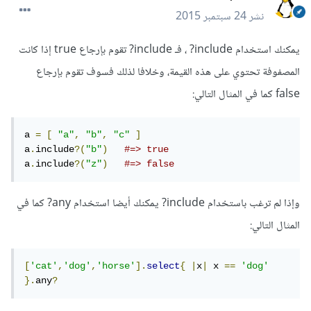
نشر
24 سبتمبر 2015
يمكنك استخدام include? ، فـ include? تقوم بإرجاع true إذا كانت
المصفوفة تحتوي على هذه القيمة، وخلافا لذلك فسوف تقوم بإرجاع
false كما في المثال التالي:
a 
=
[
"a"
,
"b"
,
"c"
]
a
.
include
?(
"b"
)
#=> true
a
.
include
?(
"z"
)
#=> false
وإذا لم ترغب باستخدام include? يمكنك أيضا استخدام any? كما في
المثال التالي:
[
'cat'
,
'dog'
,
'horse'
].
select
{
|
x
|
 x 
==
'dog'
}.
any
?